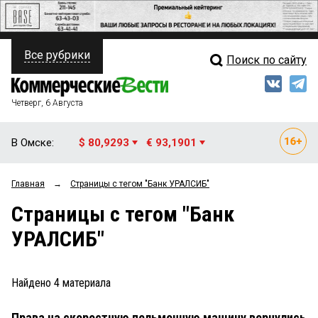
Все рубрики
Поиск по сайту
ПОЛИТИКА
Свежий выпуск
Медиа
ФИНАНСЫ
Четверг, 6 Августа
Кто есть кто
НЕДВИЖИМОСТЬ
В Омске:
$ 80,9293
€ 93,1901
Интервью
БИЗНЕС
Главная
→
Страницы c тегом "Банк УРАЛСИБ"
Мнения
ОБЩЕСТВО
Страницы c тегом "Банк
Рейтинги
ЗАКОН
УРАЛСИБ"
Блоги
НОВОСТИ КОМПАНИЙ
Архив
Найдено
4
материала
ПРОИСШЕСТВИЯ
Права на скоростную пельменную машину вернулись
СТИЛЬ ЖИЗНИ