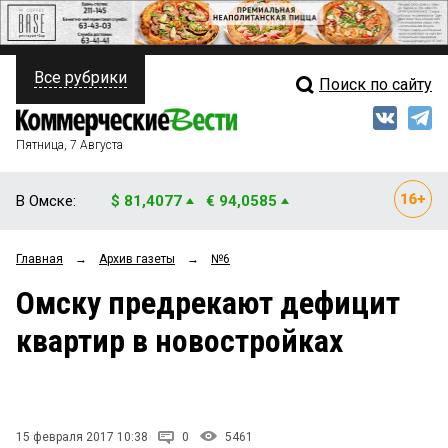
Все рубрики
Поиск по сайту
ПОЛИТИКА
Свежий выпуск
Медиа
ФИНАНСЫ
Пятница, 7 Августа
Кто есть кто
НЕДВИЖИМОСТЬ
В Омске:
$ 81,4077
€ 94,0585
Интервью
БИЗНЕС
Главная
→
Архив газеты
→
№6
Мнения
ОБЩЕСТВО
Омску предрекают дефицит
Рейтинги
ЗАКОН
квартир в новостройках
Блоги
НОВОСТИ КОМПАНИЙ
Архив
ПРОИСШЕСТВИЯ
15 февраля 2017 10:38
0
5461