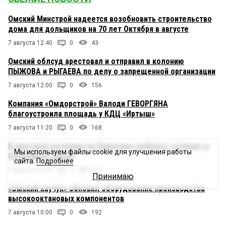
Омский Минстрой надеется возобновить строительство
дома для дольщиков на 70 лет Октября в августе
7 августа 12:40
0
43
Омский облсуд арестовал и отправил в колонию
ПЫЖОВА и РЫГАЕВА по делу о запрещенной организации
7 августа 12:00
0
156
Компания «Омдорстрой» Валоди ГЕВОРГЯНА
благоустроила площадь у КДЦ «Иртыш»
7 августа 11:20
0
168
В двух многоэтажках на Шаронова дефекты устранят в
Мы используем файлы cookie для улучшения работы
ближайшее время
сайта.
Подробнее
7 августа 10:40
0
222
Принимаю
«Омский каучук» обновил оборудование производства
высокооктановых компонентов
7 августа 10:00
0
192