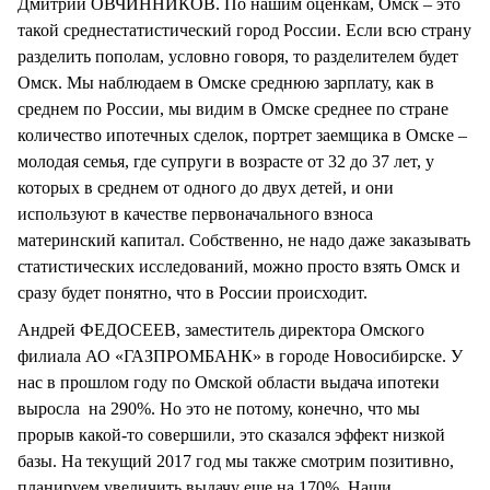
Дмитрий ОВЧИННИКОВ. По нашим оценкам, Омск – это
такой среднестатистический город России. Если всю страну
разделить пополам, условно говоря, то разделителем будет
Омск. Мы наблюдаем в Омске среднюю зарплату, как в
среднем по России, мы видим в Омске среднее по стране
количество ипотечных сделок, портрет заемщика в Омске –
молодая семья, где супруги в возрасте от 32 до 37 лет, у
которых в среднем от одного до двух детей, и они
используют в качестве первоначального взноса
материнский капитал. Собственно, не надо даже заказывать
статистических исследований, можно просто взять Омск и
сразу будет понятно, что в России происходит.
Андрей ФЕДОСЕЕВ, заместитель директора Омского
филиала АО «ГАЗПРОМБАНК» в городе Новосибирске. У
нас в прошлом году по Омской области выдача ипотеки
выросла на 290%. Но это не потому, конечно, что мы
прорыв какой-то совершили, это сказался эффект низкой
базы. На текущий 2017 год мы также смотрим позитивно,
планируем увеличить выдачу еще на 170%. Наши