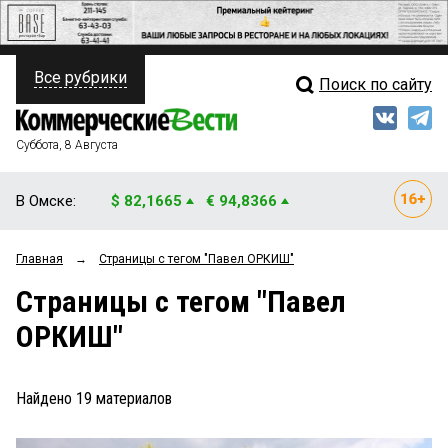
Все рубрики
Поиск по сайту
ПОЛИТИКА
Свежий выпуск
Медиа
ФИНАНСЫ
Суббота, 8 Августа
Кто есть кто
НЕДВИЖИМОСТЬ
В Омске:
$ 82,1665
€ 94,8366
Интервью
БИЗНЕС
Главная
→
Страницы c тегом "Павел ОРКИШ"
Мнения
ОБЩЕСТВО
Страницы c тегом "Павел
Рейтинги
ЗАКОН
ОРКИШ"
Блоги
НОВОСТИ КОМПАНИЙ
Архив
Найдено
19
материалов
ПРОИСШЕСТВИЯ
СТИЛЬ ЖИЗНИ