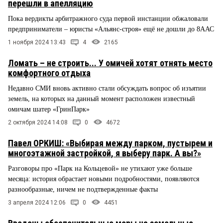
перешли в апелляцию
Пока вердикты арбитражного суда первой инстанции обжаловали
предприниматели – юристы «Альянс-строя» ещё не дошли до 8ААС
1 ноября 2024 13:43
4
2165
Ломать – не строить... У омичей хотят отнять место
комфортного отдыха
Недавно СМИ вновь активно стали обсуждать вопрос об изъятии
земель, на которых на данный момент расположен известный
омичам шатер «ГринПарк»
2 октября 2024 14:08
0
4672
Павел ОРКИШ: «Выбирая между парком, пустырем и
многоэтажной застройкой, я выберу парк. А вы?»
Разговоры про «Парк на Кольцевой» не утихают уже больше
месяца: история обрастает новыми подробностями, появляются
разнообразные, ничем не подтвержденные факты
3 апреля 2024 12:06
0
4451