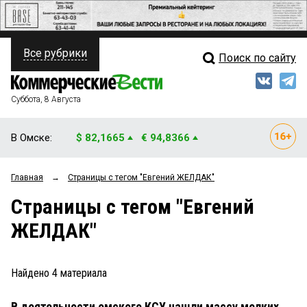
Все рубрики
Поиск по сайту
ПОЛИТИКА
Свежий выпуск
Медиа
ФИНАНСЫ
Суббота, 8 Августа
Кто есть кто
НЕДВИЖИМОСТЬ
В Омске:
$ 82,1665
€ 94,8366
Интервью
БИЗНЕС
Главная
→
Страницы c тегом "Евгений ЖЕЛДАК"
Мнения
ОБЩЕСТВО
Страницы c тегом "Евгений
Рейтинги
ЗАКОН
ЖЕЛДАК"
Блоги
НОВОСТИ КОМПАНИЙ
Архив
Найдено
4
материала
ПРОИСШЕСТВИЯ
В деятельности омского КСУ нашли массу мелких
СТИЛЬ ЖИЗНИ