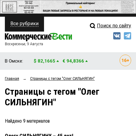
Все рубрики
Поиск по сайту
ПОЛИТИКА
Свежий выпуск
Медиа
ФИНАНСЫ
Воскресенье, 9 Августа
Кто есть кто
НЕДВИЖИМОСТЬ
В Омске:
$ 82,1665
€ 94,8366
Интервью
БИЗНЕС
Главная
→
Страницы c тегом "Олег СИЛЬНЯГИН"
Мнения
ОБЩЕСТВО
Страницы c тегом "Олег
Рейтинги
ЗАКОН
СИЛЬНЯГИН"
Блоги
НОВОСТИ КОМПАНИЙ
Архив
Найдено
9
материалов
ПРОИСШЕСТВИЯ
Олегу СИЛЬНЯГИНУ – 45 лет!
СТИЛЬ ЖИЗНИ