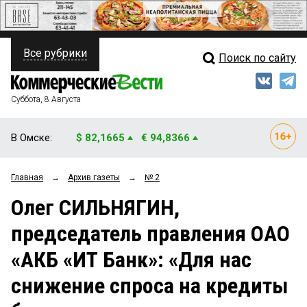
Все рубрики
Поиск по сайту
ПОЛИТИКА
Свежий выпуск
Медиа
ФИНАНСЫ
Суббота, 8 Августа
Кто есть кто
НЕДВИЖИМОСТЬ
В Омске:
$ 82,1665
€ 94,8366
Интервью
БИЗНЕС
Главная
→
Архив газеты
→
№ 2
Мнения
ОБЩЕСТВО
Олег СИЛЬНЯГИН,
Рейтинги
ЗАКОН
председатель правления ОАО
Блоги
НОВОСТИ КОМПАНИЙ
«АКБ «ИТ Банк»: «Для нас
Архив
ПРОИСШЕСТВИЯ
снижение спроса на кредиты