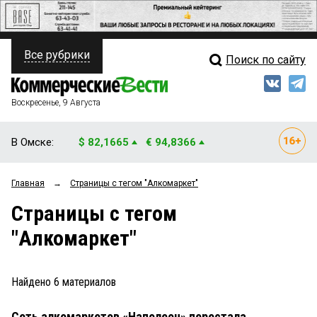
Все рубрики
Поиск по сайту
ПОЛИТИКА
Свежий выпуск
Медиа
ФИНАНСЫ
Воскресенье, 9 Августа
Кто есть кто
НЕДВИЖИМОСТЬ
В Омске:
$ 82,1665
€ 94,8366
Интервью
БИЗНЕС
Главная
→
Страницы c тегом "Алкомаркет"
Мнения
ОБЩЕСТВО
Страницы c тегом
Рейтинги
ЗАКОН
"Алкомаркет"
Блоги
НОВОСТИ КОМПАНИЙ
Архив
Найдено
6
материалов
ПРОИСШЕСТВИЯ
Сеть алкомаркетов «Наполеон» перестала
СТИЛЬ ЖИЗНИ