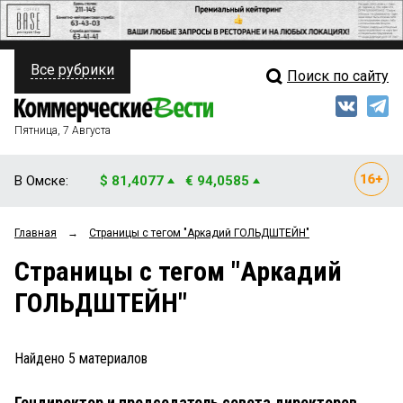
Все рубрики
Поиск по сайту
ПОЛИТИКА
Свежий выпуск
Медиа
ФИНАНСЫ
Пятница, 7 Августа
Кто есть кто
НЕДВИЖИМОСТЬ
В Омске:
$ 81,4077
€ 94,0585
Интервью
БИЗНЕС
Главная
→
Страницы c тегом "Аркадий ГОЛЬДШТЕЙН"
Мнения
ОБЩЕСТВО
Страницы c тегом "Аркадий
Рейтинги
ЗАКОН
ГОЛЬДШТЕЙН"
Блоги
НОВОСТИ КОМПАНИЙ
Архив
Найдено
5
материалов
ПРОИСШЕСТВИЯ
Гендиректор и председатель совета директоров
СТИЛЬ ЖИЗНИ