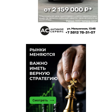
конечно, что даже богатые бизнесмены имеют
черты омских нытиков. Нытье — это чисто омская
черта, другие люди просто в шоке от этого,
обычно нытье считается признак слабости. Но в
омске признак практически любого селовека,
национальная особенность. Но этот коммерсант
хотябы не так сильно ноет и ценит труд и
уважает свою продукцию, держит ее на
высочайшем качестве, благодаря чему омский
хлеб самый вкусный в мире! А прибыли сейчас
нет, потому что все деньги вкладываются в
расширение производства. Уверена, что они
обязательно вернутся и этот труд не будет
напрасен!