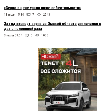
меняющийся много лет; в одном составе — под
«Зерно в цене упало ниже себестоимости»
разными упаковками.
18 июля 15:30
7
2543
мдаа
4 ноября 2018 в 09:58:
За год экспорт зерна из Омской области увеличился в
Далек этот человек от реальности. При чем тут
два с половиной раза
Фадина и дороги?? Дороги стали лучше, так как
деньги пришли из Москвы в честь юбилея
3 июля 09:04
0
1056
города. Посмотрим что будет при фадиной года
через два.
Sergey
3 ноября 2018 в 23:24:
Правильная статья, любой хлебопёк подпишется.
Мишаня
3 ноября 2018 в 17:29:
В идеале у нас и зарплаты должны быть в два
раза больше (минимум)!
Ирина
3 ноября 2018 в 12:28:
Очень познавательная, интересная статья. Жаль,