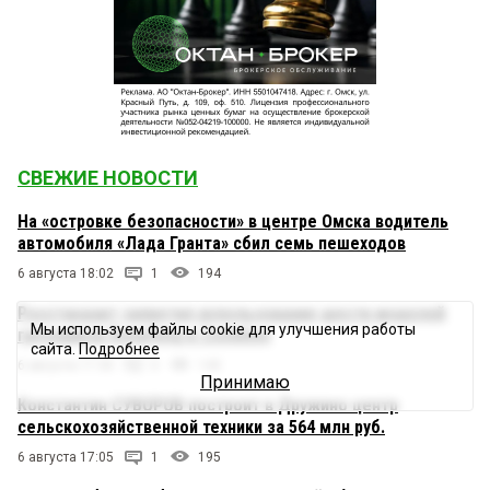
СВЕЖИЕ НОВОСТИ
На «островке безопасности» в центре Омска водитель
автомобиля «Лада Гранта» сбил семь пешеходов
6 августа 18:02
1
194
Росстандарт запретил использование шести моделей
Мы используем файлы cookie для улучшения работы
грузовиков Dongfeng и Zoomlion
сайта.
Подробнее
6 августа 17:30
0
143
Принимаю
Константин СУВОРОВ построит в Дружино центр
сельскохозяйственной техники за 564 млн руб.
6 августа 17:05
1
195