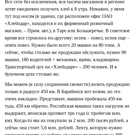
Все сети без исключения, вся тысяча магазинов в регионе
хотят ежедневно получать хлеб к 8 утра. Неважно, у меня
тут под носом (в здании, где расположен офис ОАО
«Хлебодар», находится и их фирменный розничный
магазин. – Прим. авт.), в Таре или Большеречье. В советское
время все строилось по-другому: испек – повез, испек еще –
опять повез. Нужно было всего 20 машин на 80 тонн. А
сейчас, чтобы столько же продукции обслужить, нужно 90
машин, 180 водителей + механики, врачи, кладовщики.
Транспортный цех на «Хлебодаре» – 200 человек. И в
булочном цехе столько же.
Мы можем (в силу сохранения свежести) возить продукцию
только в радиусе 450 км. В Барабинск вот возим, но это
очень накладно. Представьте, машина пробежала 450 км
туда, 450 км обратно. Российская машина таких нагрузок не
выдержит, японская протянет три года (с пробегом млн.
км). Когда-то мы их покупали за 2 млн. 200 тысяч рублей, а
сейчас она стоит 5,6 млн. рублей. Ленту, которую нужно
ежегодно менять на роботе, мы когда-то покупали за 300 –