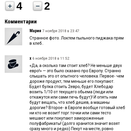
4
2
Комментарии
Мария
7 ноября 2018 в 23:47:
Странное фото. Локтем пыльного пиджака прям
в хлеб..
х
6 ноября 2018 в 11:52:
«Да, а сколько там стоит хлеб? Не меньше двух
евро!» — это было сказано про Европу. Странно
слышать это от опытного человека. Первое- чем
дороже продукт, тем меньше его покупают.
Будет булка стоить 2евро, будет Хлебодар
возить 1/10 от текущего обьема (люди или
откажутся или сами печь будут)! И опять нам
будут вещать, что хлеб дешев, а машины
дорогие? Второе- в Европе вообще готовый хлеб
ни кто не возит! торг.точки или сами тесто
мешают или покупают замороженные
полуфабрикаты! (долго хранится значит возят
сразу много и редко) Пекут на месте, ровно