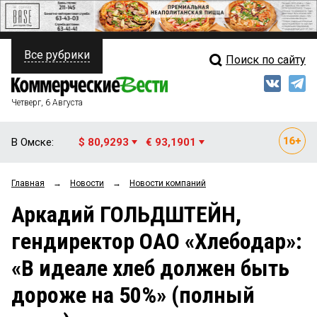
Все рубрики
Поиск по сайту
ПОЛИТИКА
Свежий выпуск
Медиа
ФИНАНСЫ
Четверг, 6 Августа
Кто есть кто
НЕДВИЖИМОСТЬ
В Омске:
$ 80,9293
€ 93,1901
Интервью
БИЗНЕС
Главная
→
Новости
→
Новости компаний
Мнения
ОБЩЕСТВО
Аркадий ГОЛЬДШТЕЙН,
Рейтинги
ЗАКОН
гендиректор ОАО «Хлебодар»:
Блоги
НОВОСТИ КОМПАНИЙ
«В идеале хлеб должен быть
Архив
ПРОИСШЕСТВИЯ
дороже на 50%» (полный