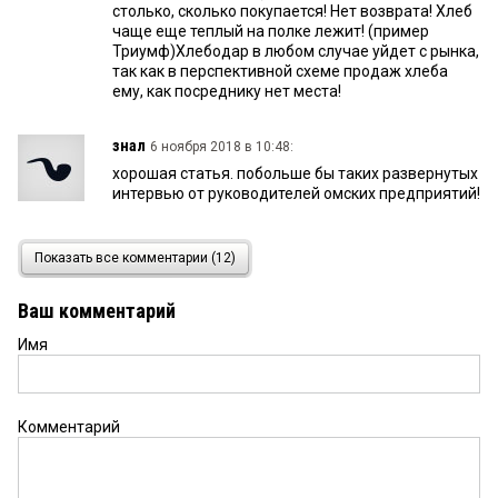
столько, сколько покупается! Нет возврата! Хлеб
чаще еще теплый на полке лежит! (пример
Триумф)Хлебодар в любом случае уйдет с рынка,
так как в перспективной схеме продаж хлеба
ему, как посреднику нет места!
знал
6 ноября 2018 в 10:48:
хорошая статья. побольше бы таких развернутых
интервью от руководителей омских предприятий!
татьяна
5 ноября 2018 в 22:31:
Показать все комментарии (12)
Хорошая сказка для взрослых. Так всем
известно, что из 1 кг зерна получается минимум
Ваш комментарий
720 грамм муки( 260 грамм побочного продукта),
и 1кг 100грамм хлеба. Да еще отруби в аптеки
Имя
подороже продали, высший сорт. Так купили за 6
рублей продали минимум за 40 и все говорите
прибыли нет. Так в чьих же она карманах осела.
Вот где поле непахано. Ваш хлеб как золото.
Комментарий
Наверно даже выгоднее....
555
5 ноября 2018 в 20:56: