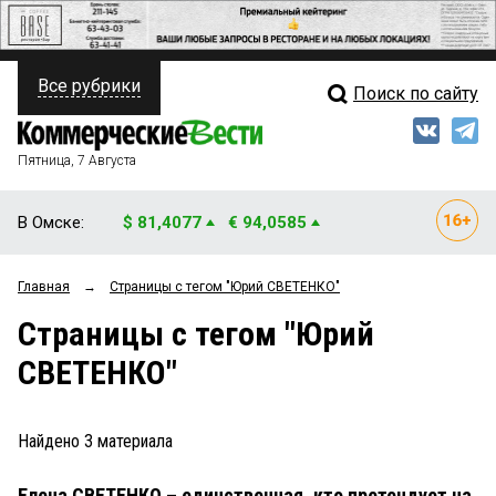
Все рубрики
Поиск по сайту
ПОЛИТИКА
Свежий выпуск
Медиа
ФИНАНСЫ
Пятница, 7 Августа
Кто есть кто
НЕДВИЖИМОСТЬ
В Омске:
$ 81,4077
€ 94,0585
Интервью
БИЗНЕС
Главная
→
Страницы c тегом "Юрий СВЕТЕНКО"
Мнения
ОБЩЕСТВО
Страницы c тегом "Юрий
Рейтинги
ЗАКОН
СВЕТЕНКО"
Блоги
НОВОСТИ КОМПАНИЙ
Архив
Найдено
3
материала
ПРОИСШЕСТВИЯ
Елена СВЕТЕНКО – единственная, кто претендует на
СТИЛЬ ЖИЗНИ