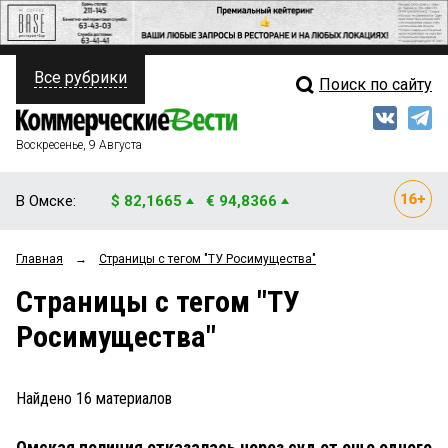
Все рубрики
Поиск по сайту
ПОЛИТИКА
Свежий выпуск
Медиа
ФИНАНСЫ
Воскресенье, 9 Августа
Кто есть кто
НЕДВИЖИМОСТЬ
В Омске:
$ 82,1665
€ 94,8366
Интервью
БИЗНЕС
Главная
→
Страницы c тегом "ТУ Росимущества"
Мнения
ОБЩЕСТВО
Страницы c тегом "ТУ
Рейтинги
ЗАКОН
Росимущества"
Блоги
НОВОСТИ КОМПАНИЙ
Архив
Найдено
16
материалов
ПРОИСШЕСТВИЯ
Омская полиция отказалась через суд от еще одного
СТИЛЬ ЖИЗНИ