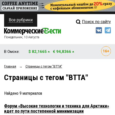
Все рубрики
Поиск по сайту
ПОЛИТИКА
Свежий выпуск
Медиа
ФИНАНСЫ
Понедельник, 10 Августа
Кто есть кто
НЕДВИЖИМОСТЬ
В Омске:
$ 82,1665
€ 94,8366
Интервью
БИЗНЕС
Главная
→
Страницы c тегом "ВТТА"
Мнения
ОБЩЕСТВО
Страницы c тегом "ВТТА"
Рейтинги
ЗАКОН
Блоги
НОВОСТИ КОМПАНИЙ
Найдено
9
материалов
Архив
ПРОИСШЕСТВИЯ
Форум «Высокие технологии и техника для Арктики»
идет по пути постепенной минимизации
СТИЛЬ ЖИЗНИ