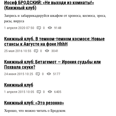
Иосиф БРОДСКИЙ: «Не выходи из комнаты!»
(Книжный клуб)
Запрись и забаррикадируйся шкафом от хроноса, космоса, эроса,
расы, вируса
1 апреля 2020 07:50
0
9148
Книжный клуб. В темном-темном космосе: Новые
стансы к Августе на фоне HhhH
25 мая 2016 10:55
0
3041
Книжный клуб: Бетагемот — Ирония судьбы или
Похвала скуке?
24 июня 2015 10:25
0
5177
Книжный клуб
1 апреля 2015 10:05
0
6405
Книжный клуб: «Это резонно»
Хорошо, что можно читать о Бродском.