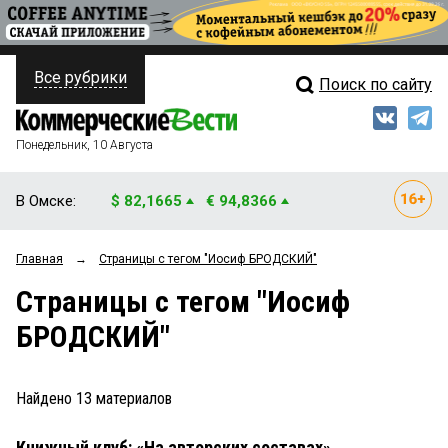
Все рубрики
Поиск по сайту
ПОЛИТИКА
Свежий выпуск
Медиа
ФИНАНСЫ
Понедельник, 10 Августа
Кто есть кто
НЕДВИЖИМОСТЬ
В Омске:
$ 82,1665
€ 94,8366
Интервью
БИЗНЕС
Главная
→
Страницы c тегом "Иосиф БРОДСКИЙ"
Мнения
ОБЩЕСТВО
Страницы c тегом "Иосиф
Рейтинги
ЗАКОН
БРОДСКИЙ"
Блоги
НОВОСТИ КОМПАНИЙ
Архив
Найдено
13
материалов
ПРОИСШЕСТВИЯ
Книжный клуб: «На авторских составах»
СТИЛЬ ЖИЗНИ