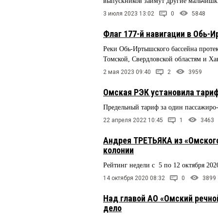
выпускников займут другие мальчишк
3 июля 2023 13:02
0
5848
Флаг 177-й навигации в Обь-
Реки Обь-Иртышского бассейна проте
Томской, Свердловской областям и Х
2 мая 2023 09:40
2
3959
Омская РЭК установила тари
Предельный тариф за один пассажиро-
22 апреля 2022 10:45
1
3463
Андрея ТРЕТЬЯКА из «Омского
колонии
Рейтинг недели с 5 по 12 октября 202
14 октября 2020 08:32
0
3899
Над главой АО «Омский речн
дело