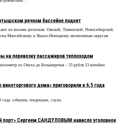
и-романтики...
Иртышском речном бассейне поднят
кают по восьми регионам: Омской, Тюменской, Новосибирской,
анты-Мансийскому и Ямало-Ненецкому автономным округам
фы на перевозку пассажиров теплоходом
километр из Омска до Большеречья – 33 рубля 23 копейки
 виноторгового дома» приговорили к 6,5 года
0 года: события, тенденции, слухи.
ой порт» Сергеем САНДУЛОВЫМ нависло уголовное