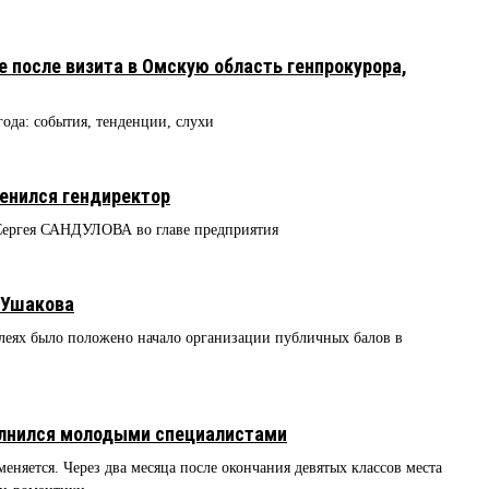
е после визита в Омскую область генпрокурора,
года: события, тенденции, слухи
менился гендиректор
ергея САНДУЛОВА во главе предприятия
 Ушакова
блеях было положено начало организации публичных балов в
лнился молодыми специалистами
меняется. Через два месяца после окончания девятых классов места