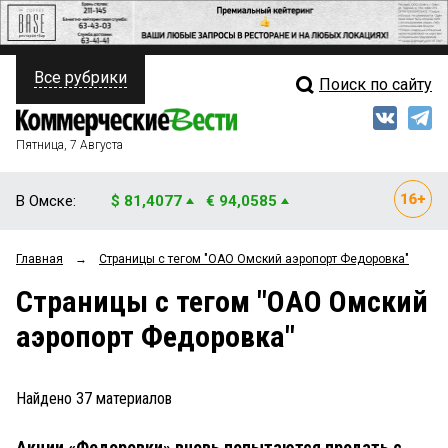
Все рубрики
Поиск по сайту
ПОЛИТИКА
Свежий выпуск
Медиа
ФИНАНСЫ
Пятница, 7 Августа
Кто есть кто
НЕДВИЖИМОСТЬ
В Омске:
$ 81,4077
€ 94,0585
Интервью
БИЗНЕС
Главная
→
Страницы c тегом "ОАО Омский аэропорт Федоровка"
Мнения
ОБЩЕСТВО
Страницы c тегом "ОАО Омский
Рейтинги
ЗАКОН
аэропорт Федоровка"
Блоги
НОВОСТИ КОМПАНИЙ
Архив
Найдено
37
материалов
ПРОИСШЕСТВИЯ
Акции «Федоровки» вновь попытаются продать с
СТИЛЬ ЖИЗНИ