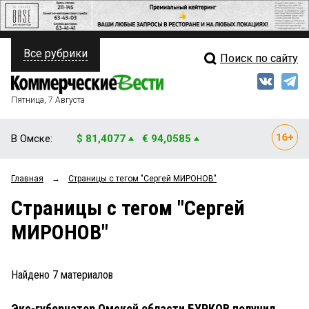
Все рубрики
Поиск по сайту
ПОЛИТИКА
Свежий выпуск
Медиа
ФИНАНСЫ
Пятница, 7 Августа
Кто есть кто
НЕДВИЖИМОСТЬ
В Омске:
$ 81,4077
€ 94,0585
Интервью
БИЗНЕС
Главная
→
Страницы c тегом "Сергей МИРОНОВ"
Мнения
ОБЩЕСТВО
Страницы c тегом "Сергей
Рейтинги
ЗАКОН
МИРОНОВ"
Блоги
НОВОСТИ КОМПАНИЙ
Архив
Найдено
7
материалов
ПРОИСШЕСТВИЯ
Экс-губернатор Омской области БУРКОВ получил
СТИЛЬ ЖИЗНИ