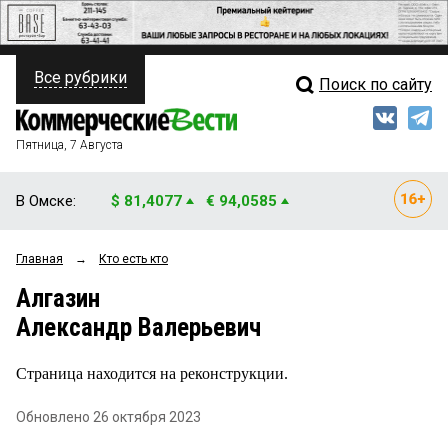
Все рубрики
Поиск по сайту
ПОЛИТИКА
Свежий выпуск
Медиа
ФИНАНСЫ
Пятница, 7 Августа
Кто есть кто
НЕДВИЖИМОСТЬ
В Омске:
$ 81,4077
€ 94,0585
Интервью
БИЗНЕС
Главная
→
Кто есть кто
Мнения
ОБЩЕСТВО
Алгазин
Рейтинги
ЗАКОН
Александр Валерьевич
Блоги
НОВОСТИ КОМПАНИЙ
Страница находится на реконструкции.
Архив
ПРОИСШЕСТВИЯ
Обновлено 26 октября 2023
СТИЛЬ ЖИЗНИ