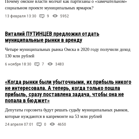
Почему омские власти молчат как партизаны о «замечательном»
социальном проекте муниципальных ярмарок?
13 февраля 13:30
9
5952
Виталий ПУТИНЦЕВ предложил отдать
муниципальные рынки в аренду
Четыре муниципальных рынка Омска в 2020 году получили доход
130 млн рублей
6 ноября 18:30
7
3483
«Когда рынки были убыточными, их прибыль никого
не интересовала. А теперь, когда только пошла
прибыль, сразу поставлена задача, чтобы она не
попала в бюджет»
Депутаты горсовета будут решать судьбу муниципальных рынков,
которые нуждаются в капремонте на 53 млн рублей
24 апреля 07:01
0
4650