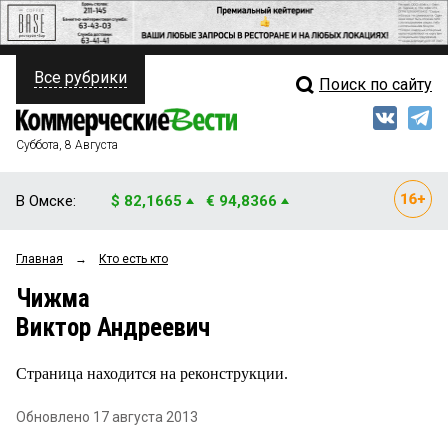
Все рубрики
Поиск по сайту
ПОЛИТИКА
Свежий выпуск
Медиа
ФИНАНСЫ
Суббота, 8 Августа
Кто есть кто
НЕДВИЖИМОСТЬ
В Омске:
$ 82,1665
€ 94,8366
Интервью
БИЗНЕС
Главная
→
Кто есть кто
Мнения
ОБЩЕСТВО
Чижма
Рейтинги
ЗАКОН
Виктор Андреевич
Блоги
НОВОСТИ КОМПАНИЙ
Страница находится на реконструкции.
Архив
ПРОИСШЕСТВИЯ
Обновлено 17 августа 2013
СТИЛЬ ЖИЗНИ