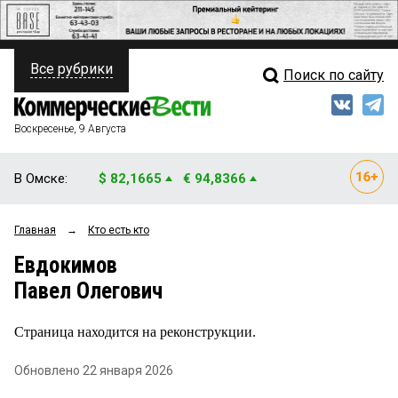
Все рубрики
Поиск по сайту
ПОЛИТИКА
Свежий выпуск
Медиа
ФИНАНСЫ
Воскресенье, 9 Августа
Кто есть кто
НЕДВИЖИМОСТЬ
В Омске:
$ 82,1665
€ 94,8366
Интервью
БИЗНЕС
Главная
→
Кто есть кто
Мнения
ОБЩЕСТВО
Евдокимов
Рейтинги
ЗАКОН
Павел Олегович
Блоги
НОВОСТИ КОМПАНИЙ
Страница находится на реконструкции.
Архив
ПРОИСШЕСТВИЯ
Обновлено 22 января 2026
СТИЛЬ ЖИЗНИ