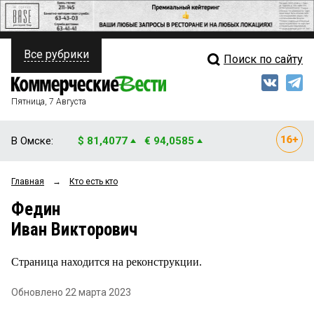
Все рубрики
Поиск по сайту
ПОЛИТИКА
Свежий выпуск
Медиа
ФИНАНСЫ
Пятница, 7 Августа
Кто есть кто
НЕДВИЖИМОСТЬ
В Омске:
$ 81,4077
€ 94,0585
Интервью
БИЗНЕС
Главная
→
Кто есть кто
Мнения
ОБЩЕСТВО
Федин
Рейтинги
ЗАКОН
Иван Викторович
Блоги
НОВОСТИ КОМПАНИЙ
Страница находится на реконструкции.
Архив
ПРОИСШЕСТВИЯ
Обновлено 22 марта 2023
СТИЛЬ ЖИЗНИ