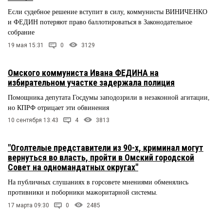
Если судебное решение вступит в силу, коммунисты ВИНИЧЕНКО
и ФЕДИН потеряют право баллотироваться в Законодательное
собрание
19 мая 15:31
0
3129
Омского коммуниста Ивана ФЕДИНА на
избирательном участке задержала полиция
Помощника депутата Госдумы заподозрили в незаконной агитации,
но КПРФ отрицает эти обвинения
10 сентября 13:43
4
3813
"Оголтелые представители из 90-х, криминал могут
вернуться во власть, пройти в Омский городской
Совет на одномандатных округах"
На публичных слушаниях в горсовете мнениями обменялись
противники и поборники мажоритарной системы.
17 марта 09:30
0
2485