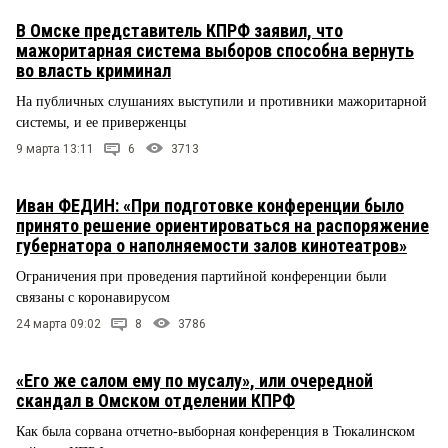
В Омске представитель КПРФ заявил, что
мажоритарная система выборов способна вернуть
во власть криминал
На публичных слушаниях выступили и противники мажоритарной
системы, и ее приверженцы
9 марта 13:11
6
3713
Иван ФЕДИН: «При подготовке конференции было
принято решение ориентироваться на распоряжение
губернатора о наполняемости залов кинотеатров»
Ограничения при проведения партийной конференции были
связаны с коронавирусом
24 марта 09:02
8
3786
«Его же салом ему по мусалу», или очередной
скандал в Омском отделении КПРФ
Как была сорвана отчетно-выборная конференция в Тюкалинском