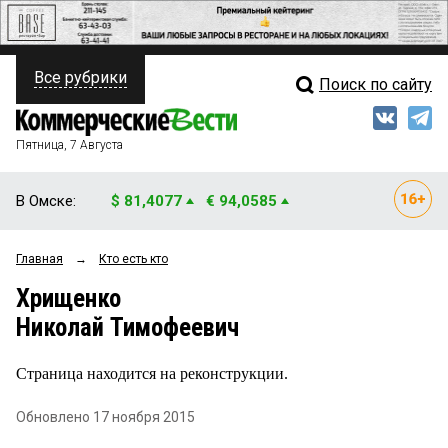
Все рубрики
Поиск по сайту
ПОЛИТИКА
Свежий выпуск
Медиа
ФИНАНСЫ
Пятница, 7 Августа
Кто есть кто
НЕДВИЖИМОСТЬ
В Омске:
$ 81,4077
€ 94,0585
Интервью
БИЗНЕС
Главная
→
Кто есть кто
Мнения
ОБЩЕСТВО
Хрищенко
Рейтинги
ЗАКОН
Николай Тимофеевич
Блоги
НОВОСТИ КОМПАНИЙ
Страница находится на реконструкции.
Архив
ПРОИСШЕСТВИЯ
Обновлено 17 ноября 2015
СТИЛЬ ЖИЗНИ