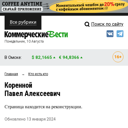
Все рубрики
Поиск по сайту
ПОЛИТИКА
Свежий выпуск
Медиа
ФИНАНСЫ
Понедельник, 10 Августа
Кто есть кто
НЕДВИЖИМОСТЬ
В Омске:
$ 82,1665
€ 94,8366
Интервью
БИЗНЕС
Главная
→
Кто есть кто
Мнения
ОБЩЕСТВО
Коренной
Рейтинги
ЗАКОН
Павел Алексеевич
Блоги
НОВОСТИ КОМПАНИЙ
Страница находится на реконструкции.
Архив
ПРОИСШЕСТВИЯ
Обновлено 13 января 2024
СТИЛЬ ЖИЗНИ