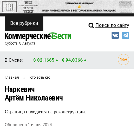
Все рубрики
Поиск по сайту
ПОЛИТИКА
Свежий выпуск
Медиа
ФИНАНСЫ
Суббота, 8 Августа
Кто есть кто
НЕДВИЖИМОСТЬ
В Омске:
$ 82,1665
€ 94,8366
Интервью
БИЗНЕС
Главная
→
Кто есть кто
Мнения
ОБЩЕСТВО
Наркевич
Рейтинги
ЗАКОН
Артём Николаевич
Блоги
НОВОСТИ КОМПАНИЙ
Страница находится на реконструкции.
Архив
ПРОИСШЕСТВИЯ
Обновлено 1 июля 2024
СТИЛЬ ЖИЗНИ