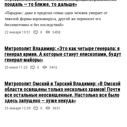
поодаль — то ближе, то дальше»
«Парадокс: даже в пределах семьи один человек умирает от
тяжелой формы коронавируса, другой же переносит его
бессимптомно и без последствий»
22 января 19:51
0
5458
Митрополит Владимир: «Это как четыре генерала: я
генерал армии. А которые станут епископами, будут
генерал-майоры»
20 июня 11:23
0
3416
Митрополит Омский и Тарский Владимир: «В Омской
области освящены только несколько храмов! Почти
все остальные неосвященные. Настолько все было
здесь запущено — хуже некуда»
25 января 12:09
0
3631