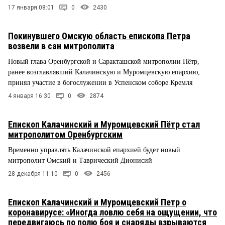
17 января 08:01
0
2430
Покинувшего Омскую область епископа Петра
возвели в сан митрополита
Новый глава Оренбургской и Саракташской митрополии Пётр,
ранее возглавлявший Калачинскую и Муромцевскую епархию,
принял участие в богослужении в Успенском соборе Кремля
4 января 16:30
0
2874
Епископ Калачинский и Муромцевский Пётр стал
митрополитом Оренбургским
Временно управлять Калачинской епархией будет новый
митрополит Омский и Таврический Дионисий
28 декабря 11:10
0
2456
Епископ Калачинский и Муромцевский Петр о
коронавирусе: «Иногда ловлю себя на ощущении, что
передвигаюсь по полю боя и снаряды взрываются