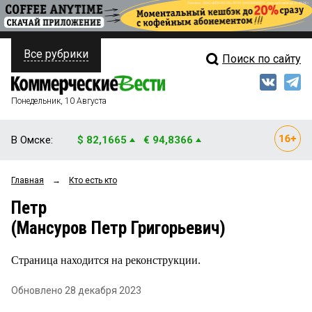
Все рубрики
Поиск по сайту
ПОЛИТИКА
Свежий выпуск
Медиа
ФИНАНСЫ
Понедельник, 10 Августа
Кто есть кто
НЕДВИЖИМОСТЬ
В Омске:
$ 82,1665
€ 94,8366
Интервью
БИЗНЕС
Главная
→
Кто есть кто
Мнения
ОБЩЕСТВО
Петр
Рейтинги
ЗАКОН
(Мансуров Петр Григорьевич)
Блоги
НОВОСТИ КОМПАНИЙ
Страница находится на реконструкции.
Архив
ПРОИСШЕСТВИЯ
Обновлено 28 декабря 2023
СТИЛЬ ЖИЗНИ