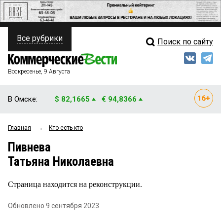
Все рубрики
Поиск по сайту
ПОЛИТИКА
Свежий выпуск
Медиа
ФИНАНСЫ
Воскресенье, 9 Августа
Кто есть кто
НЕДВИЖИМОСТЬ
В Омске:
$ 82,1665
€ 94,8366
Интервью
БИЗНЕС
Главная
→
Кто есть кто
Мнения
ОБЩЕСТВО
Пивнева
Рейтинги
ЗАКОН
Татьяна Николаевна
Блоги
НОВОСТИ КОМПАНИЙ
Страница находится на реконструкции.
Архив
ПРОИСШЕСТВИЯ
Обновлено 9 сентября 2023
СТИЛЬ ЖИЗНИ