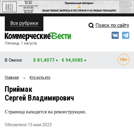
Все рубрики
Поиск по сайту
ПОЛИТИКА
Свежий выпуск
Медиа
ФИНАНСЫ
Пятница, 7 Августа
Кто есть кто
НЕДВИЖИМОСТЬ
В Омске:
$ 81,4077
€ 94,0585
Интервью
БИЗНЕС
Главная
→
Кто есть кто
Мнения
ОБЩЕСТВО
Приймак
Рейтинги
ЗАКОН
Сергей Владимирович
Блоги
НОВОСТИ КОМПАНИЙ
Страница находится на реконструкции.
Архив
ПРОИСШЕСТВИЯ
Обновлено 15 мая 2023
СТИЛЬ ЖИЗНИ