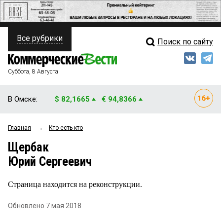
Все рубрики
Поиск по сайту
ПОЛИТИКА
Свежий выпуск
Медиа
ФИНАНСЫ
Суббота, 8 Августа
Кто есть кто
НЕДВИЖИМОСТЬ
В Омске:
$ 82,1665
€ 94,8366
Интервью
БИЗНЕС
Главная
→
Кто есть кто
Мнения
ОБЩЕСТВО
Щербак
Рейтинги
ЗАКОН
Юрий Сергеевич
Блоги
НОВОСТИ КОМПАНИЙ
Страница находится на реконструкции.
Архив
ПРОИСШЕСТВИЯ
Обновлено 7 мая 2018
СТИЛЬ ЖИЗНИ