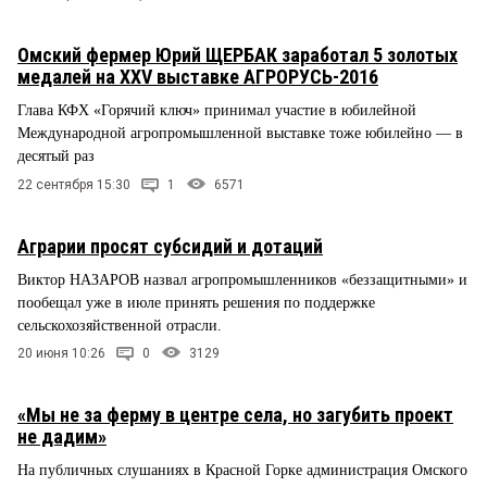
Омский фермер Юрий ЩЕРБАК заработал 5 золотых
медалей на ХХV выставке АГРОРУСЬ-2016
Глава КФХ «Горячий ключ» принимал участие в юбилейной
Международной агропромышленной выставке тоже юбилейно — в
десятый раз
22 сентября 15:30
1
6571
Аграрии просят субсидий и дотаций
Виктор НАЗАРОВ назвал агропромышленников «беззащитными» и
пообещал уже в июле принять решения по поддержке
сельскохозяйственной отрасли.
20 июня 10:26
0
3129
«Мы не за ферму в центре села, но загубить проект
не дадим»
На публичных слушаниях в Красной Горке администрация Омского