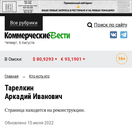
Все рубрики
Поиск по сайту
ПОЛИТИКА
Свежий выпуск
Медиа
ФИНАНСЫ
Четверг, 6 Августа
Кто есть кто
НЕДВИЖИМОСТЬ
В Омске:
$ 80,9293
€ 93,1901
Интервью
БИЗНЕС
Главная
→
Кто есть кто
Мнения
ОБЩЕСТВО
Тарелкин
Рейтинги
ЗАКОН
Аркадий Иванович
Блоги
НОВОСТИ КОМПАНИЙ
Страница находится на реконструкции.
Архив
ПРОИСШЕСТВИЯ
Обновлено 10 июля 2022
СТИЛЬ ЖИЗНИ