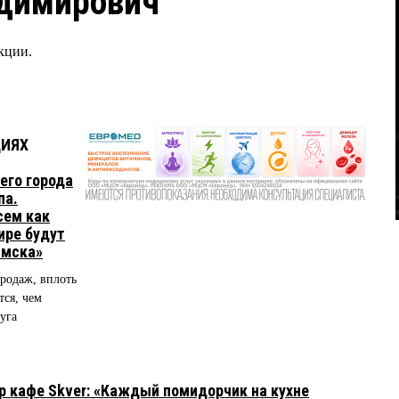
адимирович
кции.
ЦИЯХ
его города
па.
сем как
ире будут
Омска»
продаж, вплоть
тся, чем
уга
 кафе Skver: «Каждый помидорчик на кухне