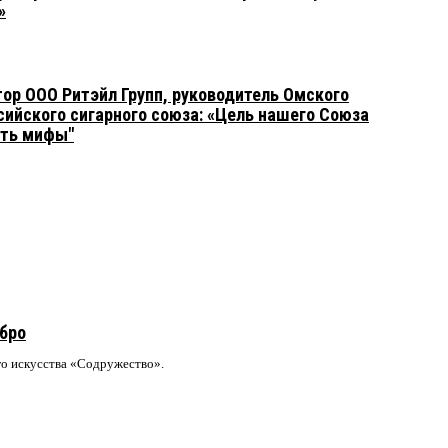
»
р ООО Ритэйл Групп, руководитель Омского
сийского сигарного союза: «Цель нашего Союза
ать мифы"
ебро
го искусства «Содружество».