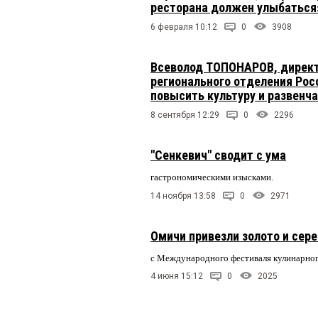
ресторана должен улыбаться
6 февраля 10:12
0
3908
Всеволод ТОПОНАРОВ, директо
регионального отделения Рос
повысить культуру и развенч
8 сентября 12:29
0
2296
"Сенкевич" сводит с ума
гастрономическими изысками.
14 ноября 13:58
0
2971
Омичи привезли золото и сер
с Международного фестиваля кулинарно
4 июня 15:12
0
2025