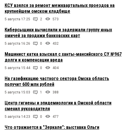
КСУ взялся за ремонт межквартальных проездов на
крупнейшем омском кладбище
5 августа 17:25
2
573
Киберсыщики вычислили и задержали группу юных
омичей за продажи банковских карт
5 августа 16:26
0
432
Машинист катка взыскал с ханты-мансийского СУ №967
долги и компенсации вреда
5 августа 15:44
0
404
На газификацию частного сектора Омска область
получит 600 млн рублей
5 августа 15:03
1
388
Центр гигиены и эпидемиологии в Омской области
сменил руководителя
5 августа 14:23
0
477
Что отражается в "Зеркале": выставка Ольги