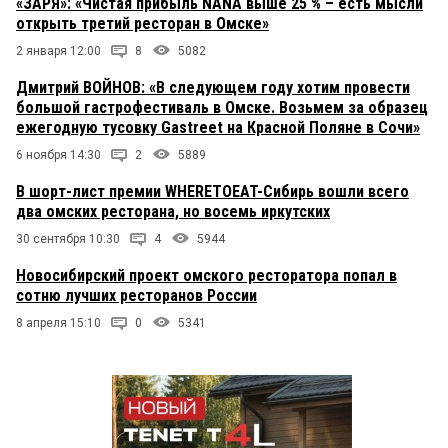
«ЗАРЯ»: «Чистая прибыль NANA выше 25 % – есть мысли
открыть третий ресторан в Омске»
2 января 12:00
8
5082
Дмитрий ВОЙНОВ: «В следующем году хотим провести
большой гастрофестиваль в Омске. Возьмем за образец
ежегодную тусовку Gastreet на Красной Поляне в Сочи»
6 ноября 14:30
2
5889
В шорт-лист премии WHERETOEAT-Сибирь вошли всего
два омских ресторана, но восемь иркутских
30 сентября 10:30
4
5944
Новосибирский проект омского ресторатора попал в
сотню лучших ресторанов России
8 апреля 15:10
0
5341