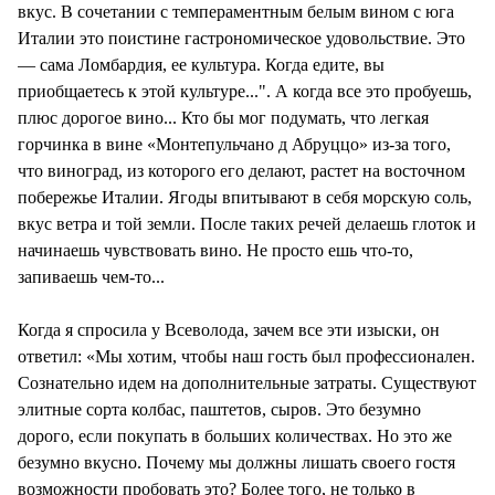
вкус. В сочетании с темпераментным белым вином с юга
Италии это поистине гастрономическое удовольствие. Это
— сама Ломбардия, ее культура. Когда едите, вы
приобщаетесь к этой культуре...". А когда все это пробуешь,
плюс дорогое вино... Кто бы мог подумать, что легкая
горчинка в вине «Монтепульчано д Абруццо» из-за того,
что виноград, из которого его делают, растет на восточном
побережье Италии. Ягоды впитывают в себя морскую соль,
вкус ветра и той земли. После таких речей делаешь глоток и
начинаешь чувствовать вино. Не просто ешь что-то,
запиваешь чем-то...
Когда я спросила у Всеволода, зачем все эти изыски, он
ответил: «Мы хотим, чтобы наш гость был профессионален.
Сознательно идем на дополнительные затраты. Существуют
элитные сорта колбас, паштетов, сыров. Это безумно
дорого, если покупать в больших количествах. Но это же
безумно вкусно. Почему мы должны лишать своего гостя
возможности пробовать это? Более того, не только в