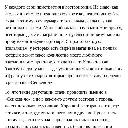
СТИЛЬ ЖИЗНИ
У каждого свои пристрастия в гастрономии. Не знаю, как
кто, а я просто не представляю свое ежедневное меню без
сыра. Поэтому в супермаркете я первым делом изучаю
витрины с сырами. Мою любовь к сырам знают мои друзья,
некоторые даже из заграничных путешествий везут мне на
пробу какой-нибудь сорт сыра. Я просто завидую
итальянцам, у которых есть сырные магазины, на полках
которых лежит такое количество моего любимого
лакомства, что просто дух захватывает. И знаете, как
бальзам на душу мне — дегустации настоящих итальянских
и французских сыров, которые проводятся каждую неделю
в ресторане «Сенкевич».
То, что такие дегустации стали проводить именно в
«Сенкевиче», а не в каком-то другом ресторане города,
меня нисколько не удивило. Хороший ресторан не тот, где
есть все, а тот, где есть то, чего нет в других. Предлагать
гостям то, чего не может предложить никто в городе,
сознательно уходить от известных брэндов, постоянно