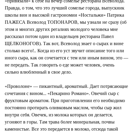
«привязали» к себе на вечер сомелье ресторана Всеволода.
Правда, о том, что это лучший сомелье города, выпускник
школы вин и высокой гастрономии «Ностальжи» Патрика
ПАЖЕСА Всеволод ТОПОНАРОВ, мы узнали не сразу (об
этом и многих других регалиях молодого человека мне
рассказал потом один из владельцев ресторана Павел
ЩЕЛКОНОГОВ). Так вот, Всеволод знает о сырах и вине
столько всего!.. Когда из его уст звучит описание того или
иного сыра, как он сочетается с тем или иным вином, это —
не передать. Так говорить о еде может человек, очень
сильно влюбленный в свое дело.
«Проволоне» — пикантный, ароматный. Дает потрясающие
сочетания с вином... «Пекарино Романо». Овечий сыр с
фруктовым ароматом. При приготовлении его необходимо
постоянно протирать оливковым маслом, чтобы сыр жил
внутри себя. Овечек, из молока которых он делается,
угоняют в горы. Там трава более минеральная, почвы
каменистые. Все это передается в молоко, отсюда такой