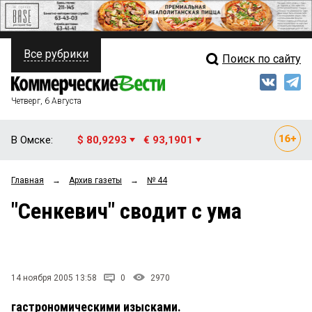
Все рубрики
Поиск по сайту
ПОЛИТИКА
Свежий выпуск
Медиа
ФИНАНСЫ
Четверг, 6 Августа
Кто есть кто
НЕДВИЖИМОСТЬ
В Омске:
$ 80,9293
€ 93,1901
Интервью
БИЗНЕС
Главная
→
Архив газеты
→
№ 44
Мнения
ОБЩЕСТВО
"Сенкевич" сводит с ума
Рейтинги
ЗАКОН
Блоги
НОВОСТИ КОМПАНИЙ
Архив
14 ноября 2005 13:58
0
2970
ПРОИСШЕСТВИЯ
гастрономическими изысками.