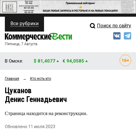
Все рубрики
Поиск по сайту
ПОЛИТИКА
Свежий выпуск
Медиа
ФИНАНСЫ
Пятница, 7 Августа
Кто есть кто
НЕДВИЖИМОСТЬ
В Омске:
$ 81,4077
€ 94,0585
Интервью
БИЗНЕС
Главная
→
Кто есть кто
Мнения
ОБЩЕСТВО
Цуканов
Рейтинги
ЗАКОН
Денис Геннадьевич
Блоги
НОВОСТИ КОМПАНИЙ
Страница находится на реконструкции.
Архив
ПРОИСШЕСТВИЯ
Обновлено 11 июля 2023
СТИЛЬ ЖИЗНИ