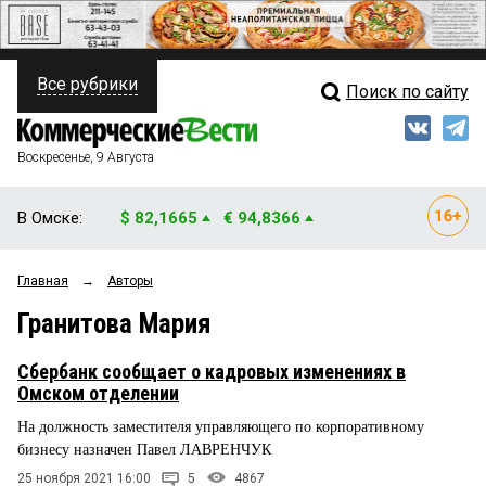
Все рубрики
Поиск по сайту
ПОЛИТИКА
Свежий выпуск
Медиа
ФИНАНСЫ
Воскресенье, 9 Августа
Кто есть кто
НЕДВИЖИМОСТЬ
В Омске:
$ 82,1665
€ 94,8366
Интервью
БИЗНЕС
Главная
→
Авторы
Мнения
ОБЩЕСТВО
Гранитова Мария
Рейтинги
ЗАКОН
Сбербанк сообщает о кадровых изменениях в
Блоги
НОВОСТИ КОМПАНИЙ
Омском отделении
На должность заместителя управляющего по корпоративному
Архив
ПРОИСШЕСТВИЯ
бизнесу назначен Павел ЛАВРЕНЧУК
25 ноября 2021 16:00
5
4867
СТИЛЬ ЖИЗНИ