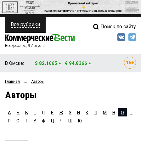
Все рубрики
Поиск по сайту
ПОЛИТИКА
Свежий выпуск
Медиа
ФИНАНСЫ
Воскресенье, 9 Августа
Кто есть кто
НЕДВИЖИМОСТЬ
В Омске:
$ 82,1665
€ 94,8366
Интервью
БИЗНЕС
Главная
→
Авторы
Мнения
ОБЩЕСТВО
Авторы
Рейтинги
ЗАКОН
Блоги
НОВОСТИ КОМПАНИЙ
А
Б
В
Г
Д
Е
Ж
З
И
К
Л
М
Н
О
П
Р
С
Т
У
Ф
Ц
Ч
Ш
Ю
Архив
ПРОИСШЕСТВИЯ
СТИЛЬ ЖИЗНИ