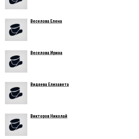
Веселова Елена
Веселова Ирина
Видяева Елизавета
Викторов Николай