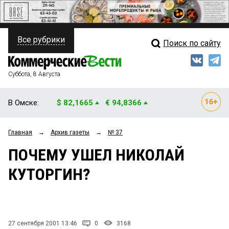
Все рубрики
Поиск по сайту
ПОЛИТИКА
Свежий выпуск
Медиа
ФИНАНСЫ
Суббота, 8 Августа
Кто есть кто
НЕДВИЖИМОСТЬ
В Омске:
$ 82,1665
€ 94,8366
Интервью
БИЗНЕС
Главная
→
Архив газеты
→
№ 37
Мнения
ОБЩЕСТВО
ПОЧЕМУ УШЕЛ НИКОЛАЙ
Рейтинги
ЗАКОН
КУТОРГИН?
Блоги
НОВОСТИ КОМПАНИЙ
Архив
ПРОИСШЕСТВИЯ
27 сентября 2001 13:46
0
3168