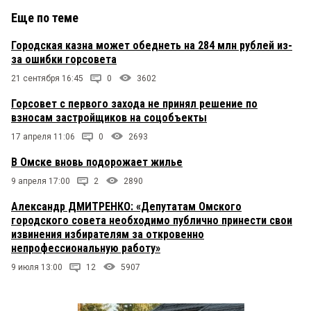
Еще по теме
Городская казна может обеднеть на 284 млн рублей из-
за ошибки горсовета
21 сентября 16:45
0
3602
Горсовет с первого захода не принял решение по
взносам застройщиков на соцобъекты
17 апреля 11:06
0
2693
В Омске вновь подорожает жилье
9 апреля 17:00
2
2890
Александр ДМИТРЕНКО: «Депутатам Омского
городского совета необходимо публично принести свои
извинения избирателям за откровенно
непрофессиональную работу»
9 июля 13:00
12
5907