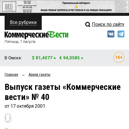
Все рубрики
Поиск по сайту
ПОЛИТИКА
Свежий выпуск
Медиа
ФИНАНСЫ
Пятница, 7 Августа
Кто есть кто
НЕДВИЖИМОСТЬ
В Омске:
$ 81,4077
€ 94,0585
Интервью
БИЗНЕС
Главная
→
Архив газеты
Мнения
ОБЩЕСТВО
Выпуск газеты «Коммерческие
Рейтинги
ЗАКОН
вести» № 40
Блоги
НОВОСТИ КОМПАНИЙ
от 17 октября 2001
Архив
ПРОИСШЕСТВИЯ
СТИЛЬ ЖИЗНИ