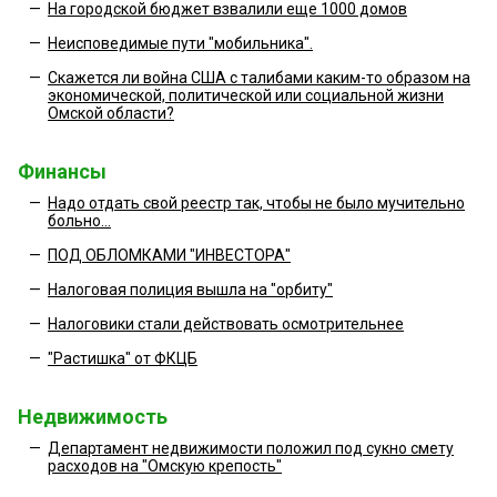
—
На городской бюджет взвалили еще 1000 домов
—
Неисповедимые пути "мобильника".
—
Скажется ли война США с талибами каким-то образом на
экономической, политической или социальной жизни
Омской области?
Финансы
—
Надо отдать свой реестр так, чтобы не было мучительно
больно...
—
ПОД ОБЛОМКАМИ "ИНВЕСТОРА"
—
Налоговая полиция вышла на "орбиту"
—
Налоговики стали действовать осмотрительнее
—
"Растишка" от ФКЦБ
Недвижимость
—
Департамент недвижимости положил под сукно смету
расходов на "Омскую крепость"