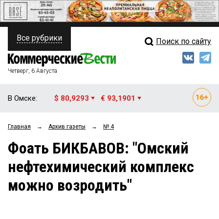
Все рубрики
Поиск по сайту
ПОЛИТИКА
Свежий выпуск
Медиа
ФИНАНСЫ
Четверг, 6 Августа
Кто есть кто
НЕДВИЖИМОСТЬ
В Омске:
$ 80,9293
€ 93,1901
Интервью
БИЗНЕС
Главная
→
Архив газеты
→
№ 4
Мнения
ОБЩЕСТВО
Фоать БИКБАВОВ: "Омский
Рейтинги
ЗАКОН
нефтехимический комплекс
Блоги
НОВОСТИ КОМПАНИЙ
можно возродить"
Архив
ПРОИСШЕСТВИЯ