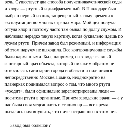
речь. Существует два способа получениякаустической соды
и хлора — ртутный и диафрагменный. В Павлодаре был
выбран первый из них, запрещенный к тому времени к
эксплуатации во многих странах мира. Мой цех получал
оттуда хлор и поэтому часто там бывал по долгу службы. И
наблюдал нередко такую картину, когда буквально идешь по
лужам ртути. Причем завод был режимный, и информация
об этом наружу не выходила. Все контролирующие службы
были карманными. Был, например, на заводе главный
санитарный врач объекта, который никаким образом не
относился к санитарии города и области и подчинялся
непосредственно Москве.Помню, неоднократно на
планерках поднимался вопрос о том, что много ртути
«уходит», были официально зарегистрированы люди —
носители ртути в организме. Причем заводские врачи — а у
нас была своя медсанчасть и стационар — все время
пытались нам внушить, что ничегострашного в этом нет.
— Завод был большой?