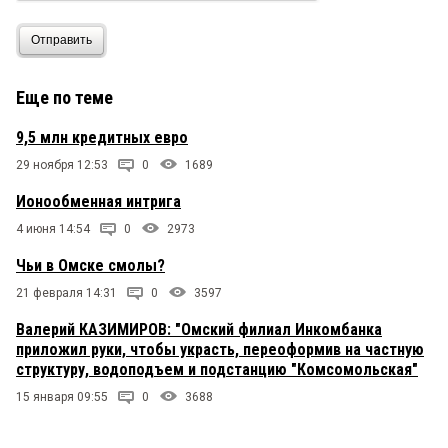
Отправить
Еще по теме
9,5 млн кредитных евро
29 ноября 12:53
0
1689
Ионообменная интрига
4 июня 14:54
0
2973
Чьи в Омске смолы?
21 февраля 14:31
0
3597
Валерий КАЗИМИРОВ: "Омский филиал Инкомбанка
приложил руки, чтобы украсть, переоформив на частную
структуру, водоподъем и подстанцию "Комсомольская"
15 января 09:55
0
3688