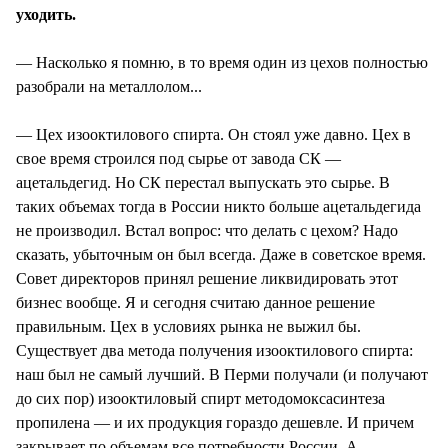
уходить.
— Насколько я помню, в то время один из цехов полностью
разобрали на металлолом...
— Цех изооктилового спирта. Он стоял уже давно. Цех в
свое время строился под сырье от завода СК —
ацетальдегид. Но СК перестал выпускать это сырье. В
таких объемах тогда в России никто больше ацетальдегида
не производил. Встал вопрос: что делать с цехом? Надо
сказать, убыточным он был всегда. Даже в советское время.
Совет директоров принял решение ликвидировать этот
бизнес вообще. Я и сегодня считаю данное решение
правильным. Цех в условиях рынка не выжил бы.
Существует два метода получения изооктилового спирта:
наш был не самый лучший. В Перми получали (и получают
до сих пор) изооктиловый спирт методомоксасинтеза
пропилена — и их продукция гораздо дешевле. И причем
закрывает по объемам все потребности России. А