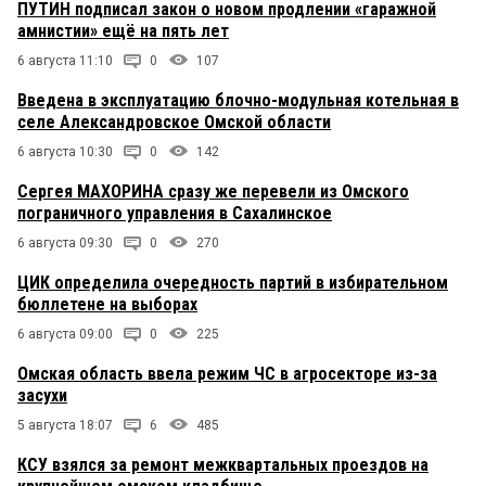
ПУТИН подписал закон о новом продлении «гаражной
амнистии» ещё на пять лет
6 августа 11:10
0
107
Введена в эксплуатацию блочно-модульная котельная в
селе Александровское Омской области
6 августа 10:30
0
142
Сергея МАХОРИНА сразу же перевели из Омского
пограничного управления в Сахалинское
6 августа 09:30
0
270
ЦИК определила очередность партий в избирательном
бюллетене на выборах
6 августа 09:00
0
225
Омская область ввела режим ЧС в агросекторе из-за
засухи
5 августа 18:07
6
485
КСУ взялся за ремонт межквартальных проездов на