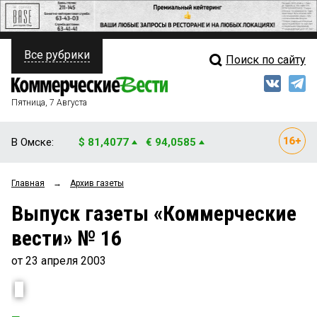
Все рубрики
Поиск по сайту
ПОЛИТИКА
Свежий выпуск
Медиа
ФИНАНСЫ
Пятница, 7 Августа
Кто есть кто
НЕДВИЖИМОСТЬ
В Омске:
$ 81,4077
€ 94,0585
Интервью
БИЗНЕС
Главная
→
Архив газеты
Мнения
ОБЩЕСТВО
Выпуск газеты «Коммерческие
Рейтинги
ЗАКОН
вести» № 16
Блоги
НОВОСТИ КОМПАНИЙ
от 23 апреля 2003
Архив
ПРОИСШЕСТВИЯ
СТИЛЬ ЖИЗНИ