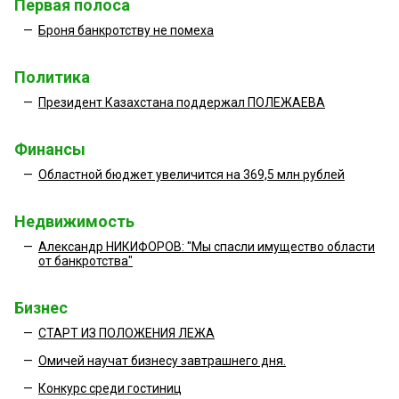
Первая полоса
—
Броня банкротству не помеха
Политика
—
Президент Казахстана поддержал ПОЛЕЖАЕВА
Финансы
—
Областной бюджет увеличится на 369,5 млн рублей
Недвижимость
—
Александр НИКИФОРОВ: "Мы спасли имущество области
от банкротства"
Бизнес
—
СТАРТ ИЗ ПОЛОЖЕНИЯ ЛЕЖА
—
Омичей научат бизнесу завтрашнего дня.
—
Конкурс среди гостиниц