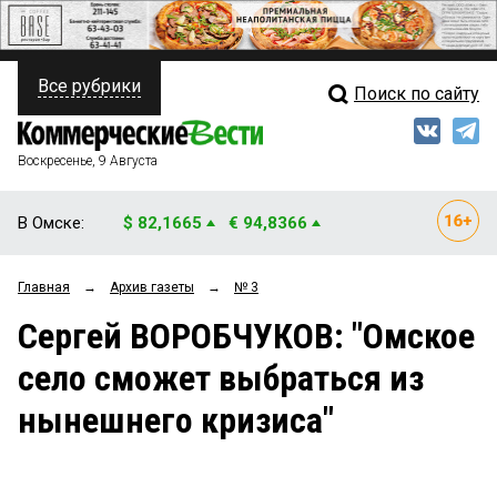
Все рубрики
Поиск по сайту
ПОЛИТИКА
Свежий выпуск
Медиа
ФИНАНСЫ
Воскресенье, 9 Августа
Кто есть кто
НЕДВИЖИМОСТЬ
В Омске:
$ 82,1665
€ 94,8366
Интервью
БИЗНЕС
Главная
→
Архив газеты
→
№ 3
Мнения
ОБЩЕСТВО
Сергей ВОРОБЧУКОВ: "Омское
Рейтинги
ЗАКОН
село сможет выбраться из
Блоги
НОВОСТИ КОМПАНИЙ
нынешнего кризиса"
Архив
ПРОИСШЕСТВИЯ