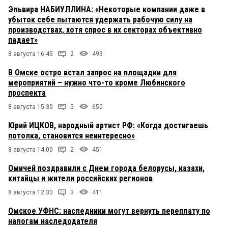
Эльвира НАБИУЛЛИНА: «Некоторые компании даже в
убыток себе пытаются удержать рабочую силу на
производствах, хотя спрос в их секторах объективно
падает»
8 августа 16:45
2
493
В Омске остро встал запрос на площадки для
мероприятий – нужно что-то кроме Любинского
проспекта
8 августа 15:30
5
650
Юрий ИЦКОВ, народный артист РФ: «Когда достигаешь
потолка, становится неинтересно»
8 августа 14:00
2
451
Омичей поздравили с Днем города белорусы, казахи,
китайцы и жители российских регионов
8 августа 12:30
3
411
Омское УФНС: наследники могут вернуть переплату по
налогам наследодателя