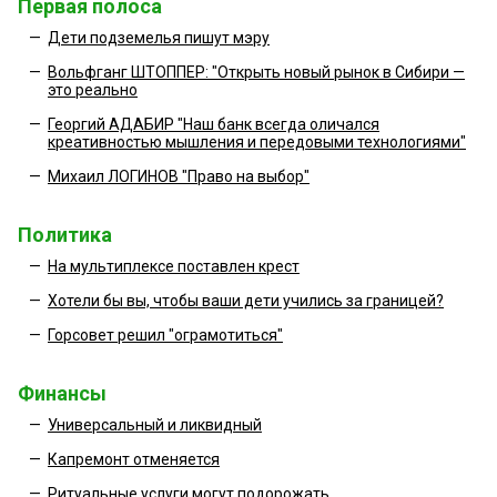
Первая полоса
—
Дети подземелья пишут мэру
—
Вольфганг ШТОППЕР: "Открыть новый рынок в Сибири —
это реально
—
Георгий АДАБИР "Наш банк всегда оличался
креативностью мышления и передовыми технологиями"
—
Михаил ЛОГИНОВ "Право на выбор"
Политика
—
На мультиплексе поставлен крест
—
Хотели бы вы, чтобы ваши дети учились за границей?
—
Горсовет решил "ограмотиться"
Финансы
—
Универсальный и ликвидный
—
Капремонт отменяется
—
Ритуальные услуги могут подорожать