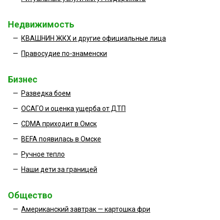
Недвижимость
—
КВАШНИН ЖКХ и другие официальные лица
—
Правосудие по-знаменски
Бизнес
—
Разведка боем
—
ОСАГО и оценка ущерба от ДТП
—
CDMA приходит в Омск
—
BEFA появилась в Омске
—
Ручное тепло
—
Наши дети за границей
Общество
—
Американский завтрак — картошка фри