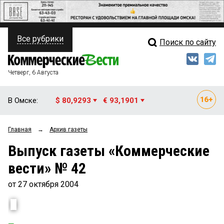
Все рубрики
Поиск по сайту
ПОЛИТИКА
Свежий выпуск
Медиа
ФИНАНСЫ
Четверг, 6 Августа
Кто есть кто
НЕДВИЖИМОСТЬ
В Омске:
$ 80,9293
€ 93,1901
Интервью
БИЗНЕС
Главная
→
Архив газеты
Мнения
ОБЩЕСТВО
Выпуск газеты «Коммерческие
Рейтинги
ЗАКОН
вести» № 42
Блоги
НОВОСТИ КОМПАНИЙ
от 27 октября 2004
Архив
ПРОИСШЕСТВИЯ
СТИЛЬ ЖИЗНИ