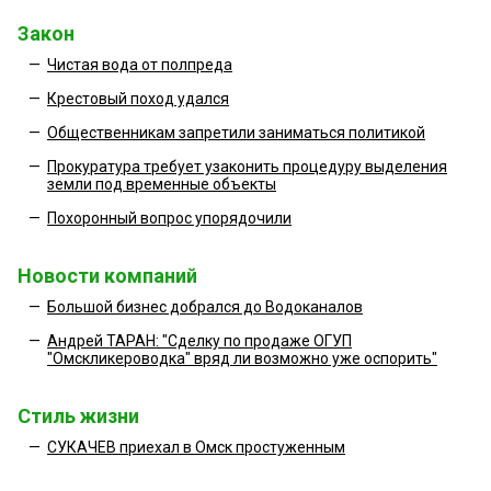
Закон
—
Чистая вода от полпреда
—
Крестовый поход удался
—
Общественникам запретили заниматься политикой
—
Прокуратура требует узаконить процедуру выделения
земли под временные объекты
—
Похоронный вопрос упорядочили
Новости компаний
—
Большой бизнес добрался до Водоканалов
—
Андрей ТАРАН: "Сделку по продаже ОГУП
"Омскликероводка" вряд ли возможно уже оспорить"
Стиль жизни
—
СУКАЧЕВ приехал в Омск простуженным