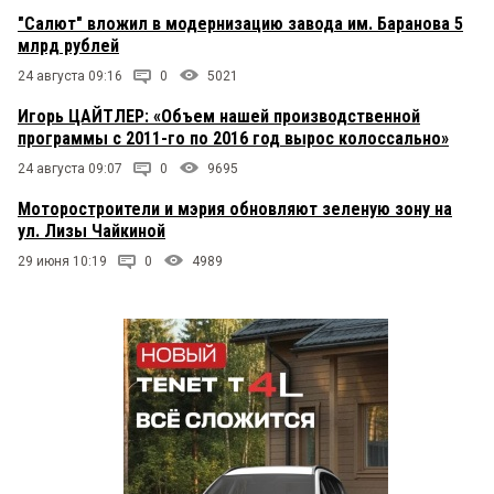
"Салют" вложил в модернизацию завода им. Баранова 5
млрд рублей
24 августа 09:16
0
5021
Игорь ЦАЙТЛЕР: «Объем нашей производственной
программы с 2011-го по 2016 год вырос колоссально»
24 августа 09:07
0
9695
Моторостроители и мэрия обновляют зеленую зону на
ул. Лизы Чайкиной
29 июня 10:19
0
4989