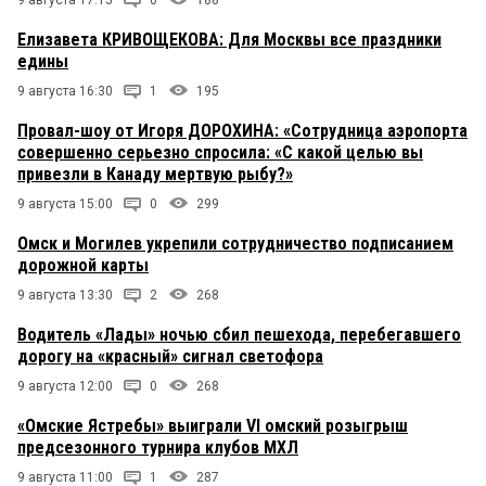
Елизавета КРИВОЩЕКОВА: Для Москвы все праздники
едины
9 августа 16:30
1
195
Провал-шоу от Игоря ДОРОХИНА: «Сотрудница аэропорта
совершенно серьезно спросила: «С какой целью вы
привезли в Канаду мертвую рыбу?»
9 августа 15:00
0
299
Омск и Могилев укрепили сотрудничество подписанием
дорожной карты
9 августа 13:30
2
268
Водитель «Лады» ночью сбил пешехода, перебегавшего
дорогу на «красный» сигнал светофора
9 августа 12:00
0
268
«Омские Ястребы» выиграли VI омский розыгрыш
предсезонного турнира клубов МХЛ
9 августа 11:00
1
287