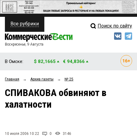
Все рубрики
Поиск по сайту
ПОЛИТИКА
Свежий выпуск
Медиа
ФИНАНСЫ
Воскресенье, 9 Августа
Кто есть кто
НЕДВИЖИМОСТЬ
В Омске:
$ 82,1665
€ 94,8366
Интервью
БИЗНЕС
Главная
→
Архив газеты
→
№ 25
Мнения
ОБЩЕСТВО
СПИВАКОВА обвиняют в
Рейтинги
ЗАКОН
халатности
Блоги
НОВОСТИ КОМПАНИЙ
Архив
ПРОИСШЕСТВИЯ
10 июля 2006 10:22
0
3146