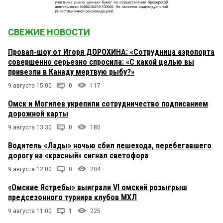
СВЕЖИЕ НОВОСТИ
Провал-шоу от Игоря ДОРОХИНА: «Сотрудница аэропорта
совершенно серьезно спросила: «С какой целью вы
привезли в Канаду мертвую рыбу?»
9 августа 15:00
0
117
Омск и Могилев укрепили сотрудничество подписанием
дорожной карты
9 августа 13:30
0
180
Водитель «Лады» ночью сбил пешехода, перебегавшего
дорогу на «красный» сигнал светофора
9 августа 12:00
0
204
«Омские Ястребы» выиграли VI омский розыгрыш
предсезонного турнира клубов МХЛ
9 августа 11:00
1
225