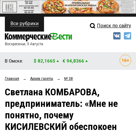
Все рубрики
Поиск по сайту
ПОЛИТИКА
Свежий выпуск
Медиа
ФИНАНСЫ
Воскресенье, 9 Августа
Кто есть кто
НЕДВИЖИМОСТЬ
В Омске:
$ 82,1665
€ 94,8366
Интервью
БИЗНЕС
Главная
→
Архив газеты
→
№ 38
Мнения
ОБЩЕСТВО
Светлана КОМБАРОВА,
Рейтинги
ЗАКОН
предприниматель: «Мне не
Блоги
НОВОСТИ КОМПАНИЙ
понятно, почему
Архив
ПРОИСШЕСТВИЯ
КИСИЛЕВСКИЙ обеспокоен