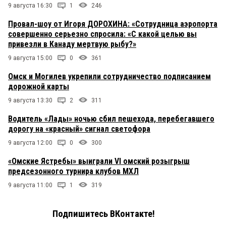
9 августа 16:30
1
246
Провал-шоу от Игоря ДОРОХИНА: «Сотрудница аэропорта
совершенно серьезно спросила: «С какой целью вы
привезли в Канаду мертвую рыбу?»
9 августа 15:00
0
361
Омск и Могилев укрепили сотрудничество подписанием
дорожной карты
9 августа 13:30
2
311
Водитель «Лады» ночью сбил пешехода, перебегавшего
дорогу на «красный» сигнал светофора
9 августа 12:00
0
300
«Омские Ястребы» выиграли VI омский розыгрыш
предсезонного турнира клубов МХЛ
9 августа 11:00
1
319
Подпишитесь ВКонтакте!