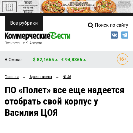
Все рубрики
Поиск по сайту
ПОЛИТИКА
Свежий выпуск
Медиа
ФИНАНСЫ
Воскресенье, 9 Августа
Кто есть кто
НЕДВИЖИМОСТЬ
В Омске:
$ 82,1665
€ 94,8366
Интервью
БИЗНЕС
Главная
→
Архив газеты
→
№ 46
Мнения
ОБЩЕСТВО
ПО «Полет» все еще надеется
Рейтинги
ЗАКОН
отобрать свой корпус у
Блоги
НОВОСТИ КОМПАНИЙ
Василия ЦОЯ
Архив
ПРОИСШЕСТВИЯ