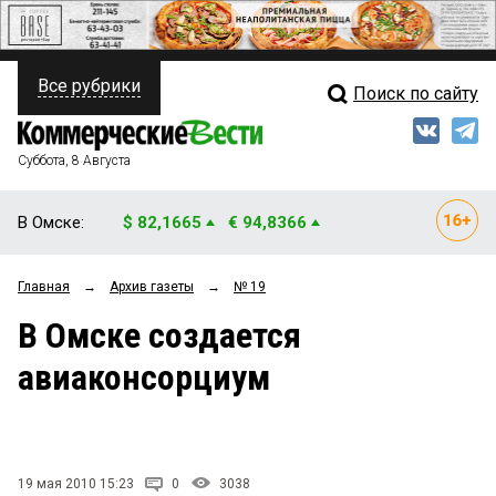
Все рубрики
Поиск по сайту
ПОЛИТИКА
Свежий выпуск
Медиа
ФИНАНСЫ
Суббота, 8 Августа
Кто есть кто
НЕДВИЖИМОСТЬ
В Омске:
$ 82,1665
€ 94,8366
Интервью
БИЗНЕС
Главная
→
Архив газеты
→
№ 19
Мнения
ОБЩЕСТВО
В Омске создается
Рейтинги
ЗАКОН
авиаконсорциум
Блоги
НОВОСТИ КОМПАНИЙ
Архив
ПРОИСШЕСТВИЯ
19 мая 2010 15:23
0
3038