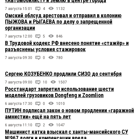
«Автомобилист» и землю в центре города
7 августа 15:01
4
1132
Омский облсуд арестовал и отправил в колонию
ПЫЖОВА и РЫГАЕВА по делу о запрещенной
организации
7 августа 12:00
5
846
В Трудовой кодекс РФ внесено понятие «стажёр» и
разъяснены условия стажировок
7 августа 09:30
0
780
Сергею КОЗУБЕНКО продлили СИЗО до сентября
7 августа 09:00
10
1507
Росстандарт запретил использование шести
моделей грузовиков Dongfeng и Zoomlion
6 августа 17:30
0
1010
ПУТИН подписал закон о новом продлении «гаражной
амнистии» ещё на пять лет
6 августа 11:10
2
1047
Машинист катка взыскал с ханты-мансийского СУ
№967 долги и компенсации вреда