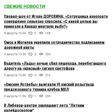
СВЕЖИЕ НОВОСТИ
Провал-шоу от Игоря ДОРОХИНА: «Сотрудница аэропорта
совершенно серьезно спросила: «С какой целью вы
привезли в Канаду мертвую рыбу?»
9 августа 15:00
0
168
Омск и Могилев укрепили сотрудничество подписанием
дорожной карты
9 августа 13:30
0
203
Водитель «Лады» ночью сбил пешехода, перебегавшего
дорогу на «красный» сигнал светофора
9 августа 12:00
0
215
«Омские Ястребы» выиграли VI омский розыгрыш
предсезонного турнира клубов МХЛ
9 августа 11:00
1
239
В Либеров-центре завершают лето "Летним
калейдоскопом"