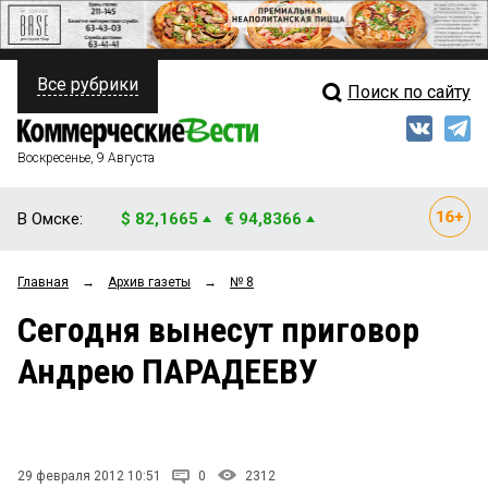
Все рубрики
Поиск по сайту
ПОЛИТИКА
Свежий выпуск
Медиа
ФИНАНСЫ
Воскресенье, 9 Августа
Кто есть кто
НЕДВИЖИМОСТЬ
В Омске:
$ 82,1665
€ 94,8366
Интервью
БИЗНЕС
Главная
→
Архив газеты
→
№ 8
Мнения
ОБЩЕСТВО
Сегодня вынесут приговор
Рейтинги
ЗАКОН
Андрею ПАРАДЕЕВУ
Блоги
НОВОСТИ КОМПАНИЙ
Архив
ПРОИСШЕСТВИЯ
29 февраля 2012 10:51
0
2312