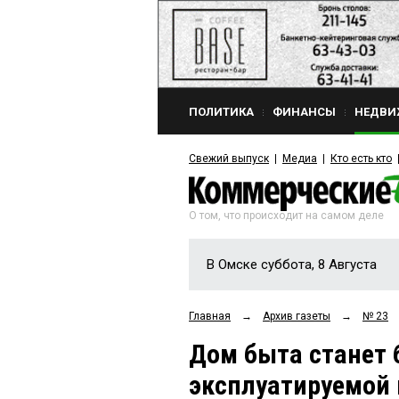
ПОЛИТИКА
ФИНАНСЫ
НЕДВИ
Свежий выпуск
Медиа
Кто есть кто
О том, что происходит на самом деле
В Омске суббота, 8 Августа
Главная
→
Архив газеты
→
№ 23
Дом быта станет 
эксплуатируемой