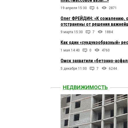
пластмассовой вазы...»
19 апреля 15:30
6
2871
Олег ФРЕЙДИН: «К сожалению, о
отстранены от решения важнейш
9 марта 15:30
7
1884
Как один «сундукообразный» ре
1 мая 14:40
0
4760
Омск захватили «бетонно-асфал
5 декабря 11:00
7
6244
НЕДВИЖИМОСТЬ