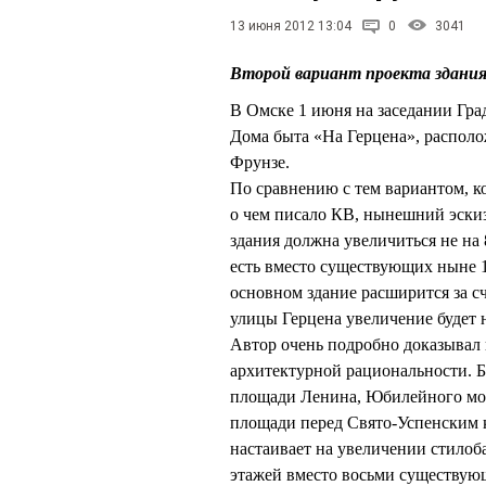
13 июня 2012 13:04
0
3041
Второй вариант проекта здания
В Омске 1 июня на заседании Гра
Дома быта «На Герцена», располо
Фрунзе.
По сравнению с тем вариантом, к
о чем писало КВ, нынешний эскиз
здания должна увеличиться не на 8
есть вместо существующих ныне 1
основном здание расширится за с
улицы Герцена увеличение будет
Автор очень подробно доказывал 
архитектурной рациональности. Б
площади Ленина, Юбилейного мос
площади перед Свято-Успенским 
настаивает на увеличении стилоба
этажей вместо восьми существующ