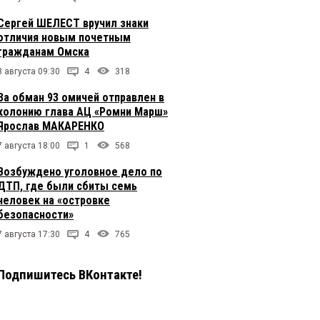
Сергей ШЕЛЕСТ вручил знаки
отличия новым почетным
гражданам Омска
8 августа 09:30
4
318
За обман 93 омичей отправлен в
колонию глава АЦ «Ромни Марш»
Ярослав МАКАРЕНКО
7 августа 18:00
1
568
Возбуждено уголовное дело по
ДТП, где были сбиты семь
человек на «островке
безопасности»
7 августа 17:30
4
765
Подпишитесь ВКонтакте!