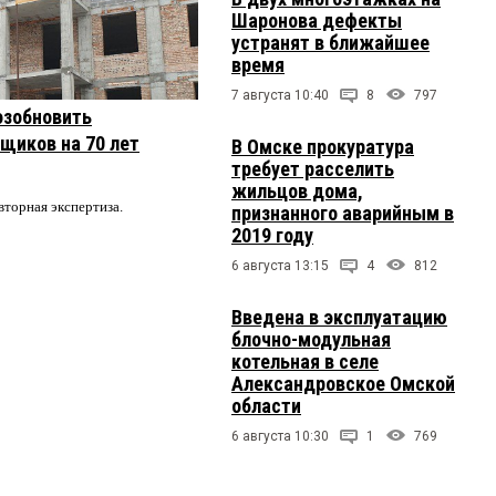
Шаронова дефекты
устранят в ближайшее
время
7 августа 10:40
8
797
озобновить
щиков на 70 лет
В Омске прокуратура
требует расселить
жильцов дома,
вторная экспертиза.
признанного аварийным в
2019 году
6 августа 13:15
4
812
Введена в эксплуатацию
блочно-модульная
котельная в селе
Александровское Омской
области
6 августа 10:30
1
769