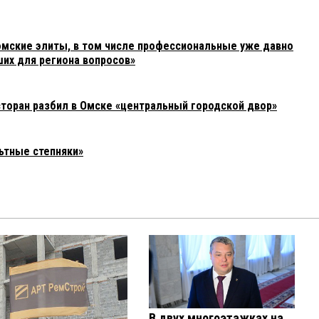
мские элиты, в том числе профессиональные уже давно
их для региона вопросов»
сторан разбил в Омске «центральный городской двор»
ьтные степняки»
В двух многоэтажках на