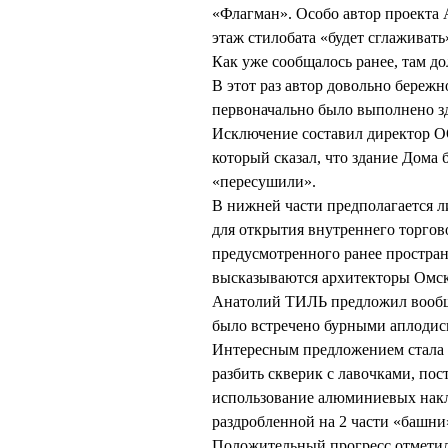
«Флагман». Особо автор проект
этаж стилобата «будет сглаживать
Как уже сообщалось ранее, там до
В этот раз автор довольно бережно
первоначально было выполнено зд
Исключение составил директор 
который сказал, что здание Дома
«пересушили».
В нижней части предполагается л
для открытия внутреннего торгов
предусмотренного ранее простран
высказываются архитекторы Омска
Анатолий ТИЛЬ предложил вообще 
было встречено бурными аплодис
Интересным предложением стала 
разбить скверик с лавочками, пос
использование алюминиевых нак
раздробленной на 2 части «башни
Положительный прогресс отмети