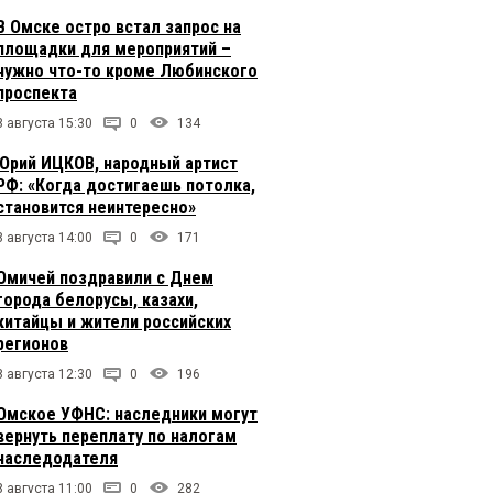
В Омске остро встал запрос на
площадки для мероприятий –
нужно что-то кроме Любинского
проспекта
8 августа 15:30
0
134
Юрий ИЦКОВ, народный артист
РФ: «Когда достигаешь потолка,
становится неинтересно»
8 августа 14:00
0
171
Омичей поздравили с Днем
города белорусы, казахи,
китайцы и жители российских
регионов
8 августа 12:30
0
196
Омское УФНС: наследники могут
вернуть переплату по налогам
наследодателя
8 августа 11:00
0
282