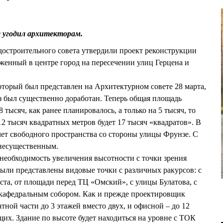
 угодил архитекторам.
достроительного совета утвердили проект реконструкции
женный в центре город на пересечении улиц Герцена и
оторый был представлен на Архитектурном совете 28 марта,
 был существенно доработан. Теперь общая площадь
 тысяч, как ранее планировалось, а только на 5 тысяч, то
2 тысяч квадратных метров будет 17 тысяч «квадратов». В
чет свободного пространства со стороны улицы Фрунзе. С
 несущественным.
необходимость увеличения высотности с точки зрения
ыли представлены видовые точки с различных ракурсов: с
та, от площади перед ТЦ «Омский», с улицы Булатова, с
кафедральным собором. Как и прежде проектировщик
тной части до 3 этажей вместо двух, и офисной – до 12
их. Здание по высоте будет находиться на уровне с ТОК