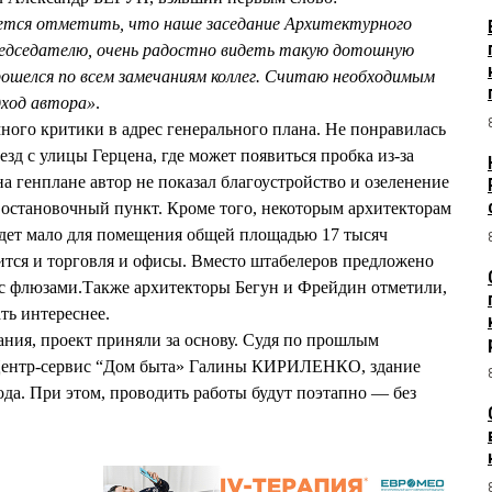
ется отметить, что наше заседание Архитектурного
председателю, очень радостно видеть такую дотошную
ошелся по всем замечаниям коллег. Считаю необходимым
ход автора»
.
много критики в адрес генерального плана. Не понравилась
езд с улицы Герцена, где может появиться пробка из-за
на генплане автор не показал благоустройство и озеленение
л остановочный пункт. Кроме того, некоторым архитекторам
удет мало для помещения общей площадью 17 тысяч
ится и торговля и офисы. Вместо штабелеров предложено
 с флюзами.Также архитекторы Бегун и Фрейдин отметили,
ть интереснее.
ания, проект приняли за основу. Судя по прошлым
Центр-сервис “Дом быта» Галины КИРИЛЕНКО, здание
да. При этом, проводить работы будут поэтапно — без