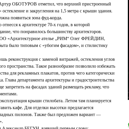
а Артур ОБОТУРОВ отметил, что верхний пристроенный
» остекление и закругления на 1,5 метра с крыши здания.
лжна появиться зона фуд-корда.
 отнесся к архитектуре 70-х годов, в которой
ание, что понравилось большинству архитекторов.
ООО «Архитектурное ателье „РИМ“ Олег ФРЕЙДИН,
 быта было типовым с «убогим фасадом», и стилистику
ишь реконструкция с заменой витражей, остекления углов
ого пространства. Такое разнообразие позволило избежать
ства для рекламных плакатов, против чего категорически
. Глава департамента архитектуры и градостроительства
запретить на фасадах зданий размещать рекламу, что
ментами.
эксплуатация крыши стилобата. Летом там планируется
тавить кафе. Для отделки высотки предлагается
ладных пилонов. Также был предложен вариант —
».
л Александр БЕГУН, взявший первым слово: