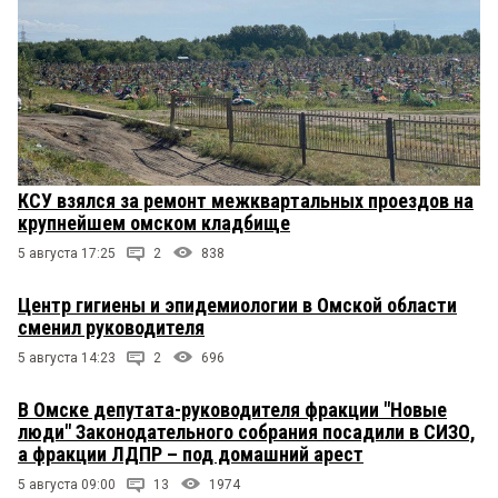
КСУ взялся за ремонт межквартальных проездов на
крупнейшем омском кладбище
5 августа 17:25
2
838
Центр гигиены и эпидемиологии в Омской области
сменил руководителя
5 августа 14:23
2
696
В Омске депутата-руководителя фракции "Новые
люди" Законодательного собрания посадили в СИЗО,
а фракции ЛДПР – под домашний арест
5 августа 09:00
13
1974