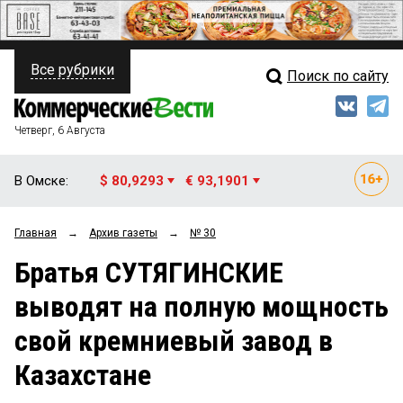
Все рубрики
Поиск по сайту
ПОЛИТИКА
Свежий выпуск
Медиа
ФИНАНСЫ
Четверг, 6 Августа
Кто есть кто
НЕДВИЖИМОСТЬ
В Омске:
$ 80,9293
€ 93,1901
Интервью
БИЗНЕС
Главная
→
Архив газеты
→
№ 30
Мнения
ОБЩЕСТВО
Братья СУТЯГИНСКИЕ
Рейтинги
ЗАКОН
выводят на полную мощность
Блоги
НОВОСТИ КОМПАНИЙ
свой кремниевый завод в
Архив
ПРОИСШЕСТВИЯ
Казахстане