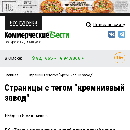
Все рубрики
Поиск по сайту
ПОЛИТИКА
Свежий выпуск
Медиа
ФИНАНСЫ
Воскресенье, 9 Августа
Кто есть кто
НЕДВИЖИМОСТЬ
В Омске:
$ 82,1665
€ 94,8366
Интервью
БИЗНЕС
Главная
→
Страницы c тегом "кремниевый завод"
Мнения
ОБЩЕСТВО
Страницы c тегом "кремниевый
Рейтинги
ЗАКОН
завод"
Блоги
НОВОСТИ КОМПАНИЙ
Архив
Найдено
8
материалов
ПРОИСШЕСТВИЯ
ГК «Титан» рассказала, какой кремниевый завод
СТИЛЬ ЖИЗНИ