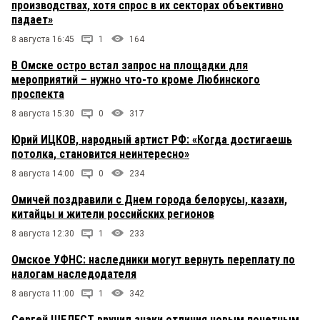
производствах, хотя спрос в их секторах объективно
падает»
8 августа 16:45
1
164
В Омске остро встал запрос на площадки для
мероприятий – нужно что-то кроме Любинского
проспекта
8 августа 15:30
0
317
Юрий ИЦКОВ, народный артист РФ: «Когда достигаешь
потолка, становится неинтересно»
8 августа 14:00
0
234
Омичей поздравили с Днем города белорусы, казахи,
китайцы и жители российских регионов
8 августа 12:30
1
233
Омское УФНС: наследники могут вернуть переплату по
налогам наследодателя
8 августа 11:00
1
342
Сергей ШЕЛЕСТ вручил знаки отличия новым почетным