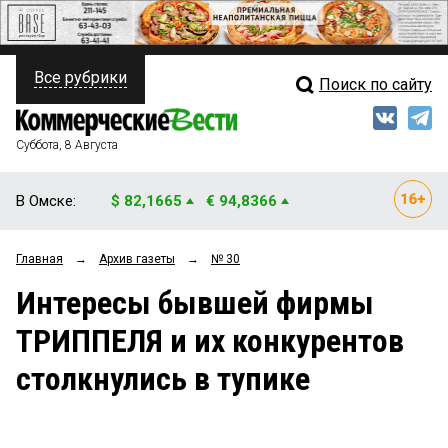
Все рубрики
Поиск по сайту
ПОЛИТИКА
Свежий выпуск
Медиа
ФИНАНСЫ
Суббота, 8 Августа
Кто есть кто
НЕДВИЖИМОСТЬ
В Омске:
$ 82,1665
€ 94,8366
Интервью
БИЗНЕС
Главная
→
Архив газеты
→
№ 30
Мнения
ОБЩЕСТВО
Интересы бывшей фирмы
Рейтинги
ЗАКОН
ТРИППЕЛЯ и их конкурентов
Блоги
НОВОСТИ КОМПАНИЙ
столкнулись в тупике
Архив
ПРОИСШЕСТВИЯ