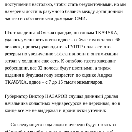
поступления настолько, чтобы стать безубыточными, но мы
намерены достичь разумного баланса между дотационной
частью и собственными доходами СМИ.
Штат холдинга «Омская правда», по словам ТКАЧУКА,
удалось уменьшить почти вдвое – сейчас там осталось 66
человек, причем руководитель ГУПТР полагает, что
резервы по увеличению эффективности и оптимизации
затрат у холдинга еще есть. К октябрю газета завершит
ребрендинг, все 32 полосы будут цветными, а тираж
издания в будущем году возрастет, по оценке Андрея
ТКАЧУКА, вдвое – с 7 до 15 тысяч экземпляров.
Губернатор Виктор НАЗАРОВ слушал длинный доклад
начальника областных медиаресурсов не перебивая, но в
конце все же не выдержал и иронически уточнил:
— Со следующего года люди в очереди будут стоять за
«Омской правдой», как за жареными пирожками, да?