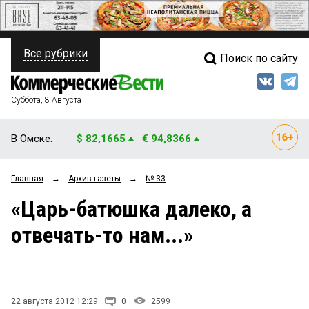
Все рубрики
Поиск по сайту
ПОЛИТИКА
Свежий выпуск
Медиа
ФИНАНСЫ
Суббота, 8 Августа
Кто есть кто
НЕДВИЖИМОСТЬ
В Омске:
$ 82,1665
€ 94,8366
Интервью
БИЗНЕС
Главная
→
Архив газеты
→
№ 33
Мнения
ОБЩЕСТВО
«Царь-батюшка далеко, а
Рейтинги
ЗАКОН
отвечать-то нам...»
Блоги
НОВОСТИ КОМПАНИЙ
Архив
ПРОИСШЕСТВИЯ
22 августа 2012 12:29
0
2599