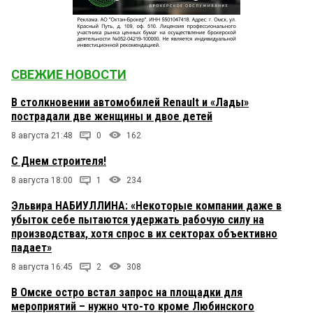
СВЕЖИЕ НОВОСТИ
В столкновении автомобилей Renault и «Лады»
пострадали две женщины и двое детей
8 августа 21:48
0
162
С Днем строителя!
8 августа 18:00
1
234
Эльвира НАБИУЛЛИНА: «Некоторые компании даже в
убыток себе пытаются удержать рабочую силу на
производствах, хотя спрос в их секторах объективно
падает»
8 августа 16:45
2
308
В Омске остро встал запрос на площадки для
мероприятий – нужно что-то кроме Любинского